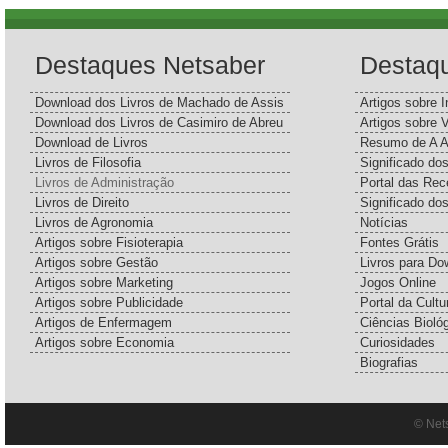
Destaques Netsaber
Destaq
Download dos Livros de Machado de Assis
Artigos sobre I
Download dos Livros de Casimiro de Abreu
Artigos sobre 
Download de Livros
Resumo de A A
Livros de Filosofia
Significado d
Livros de Administração
Portal das Rec
Livros de Direito
Significado do
Livros de Agronomia
Notícias
Artigos sobre Fisioterapia
Fontes Grátis
Artigos sobre Gestão
Livros para Do
Artigos sobre Marketing
Jogos Online
Artigos sobre Publicidade
Portal da Cultu
Artigos de Enfermagem
Ciências Bioló
Artigos sobre Economia
Curiosidades
Biografias
© Net