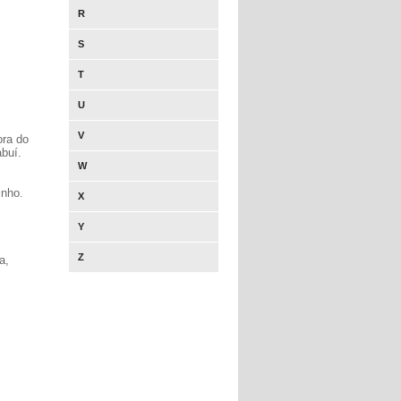
R
S
T
U
V
ora do
buí.
W
inho.
X
Y
Z
a,