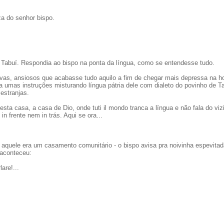
a do senhor bispo.
 Tabuí. Respondia ao bispo na ponta da língua, como se entendesse tudo.
vas, ansiosos que acabasse tudo aquilo a fim de chegar mais depressa na h
umas instruções misturando língua pátria dele com dialeto do povinho de Ta
estranjas.
nesta casa, a casa de Dio, onde tuti il mondo tranca a língua e não fala do viz
n frente nem in trás. Aqui se ora...
 aquele era um casamento comunitário - o bispo avisa pra noivinha espevitad
 aconteceu:
are!...