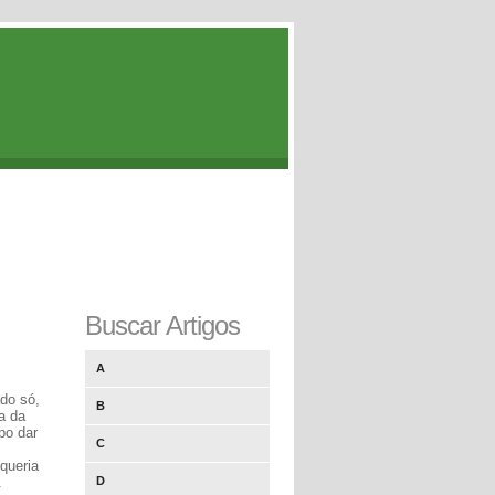
Buscar Artigos
A
ado só,
B
a da
po dar
C
queria
.
D