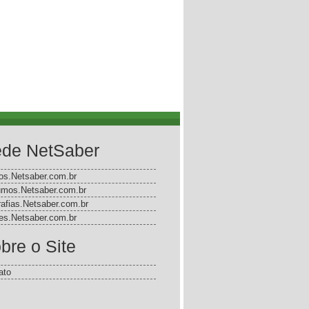
de NetSaber
gos.Netsaber.com.br
mos.Netsaber.com.br
rafias.Netsaber.com.br
s.Netsaber.com.br
bre o Site
ato