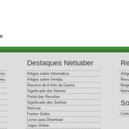
ém
Destaques Netsaber
Re
sis
Artigos sobre Informática
Arti
reu
Artigos sobre Vendas
Resu
Resumo de A Arte da Guerra
Biog
Significado dos Nomes
Nome
Portal das Receitas
So
Significado dos Sonhos
Notícias
Cont
Fontes Grátis
Livros para Download
Jogos Online