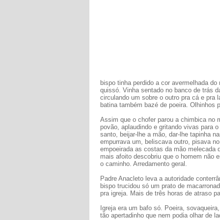
bispo tinha perdido a cor avermelhada do
quissó. Vinha sentado no banco de trás 
circulando um sobre o outro pra cá e pra 
batina também bazé de poeira. Olhinhos 
Assim que o chofer parou a chimbica no me
povão, aplaudindo e gritando vivas para
santo, beijar-lhe a mão, dar-lhe tapinha 
empurrava um, beliscava outro, pisava no 
empoeirada as costas da mão melecada de
mais afoito descobriu que o homem não es
o caminho. Arredamento geral.
Padre Anacleto leva a autoridade conterr
bispo trucidou só um prato de macarrona
pra igreja. Mais de três horas de atraso
Igreja era um bafo só. Poeira, sovaqueira
tão apertadinho que nem podia olhar de l