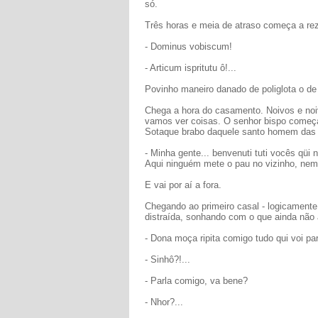
só.
Três horas e meia de atraso começa a rez
- Dominus vobiscum!
- Articum ispritutu ô!...
Povinho maneiro danado de poliglota o de
Chega a hora do casamento. Noivos e noi
vamos ver coisas. O senhor bispo começa 
Sotaque brabo daquele santo homem das 
- Minha gente... benvenuti tuti vocês qüi 
Aqui ninguém mete o pau no vizinho, nem i
E vai por aí a fora.
Chegando ao primeiro casal - logicamente
distraída, sonhando com o que ainda não
- Dona moça ripita comigo tudo qui voi parl
- Sinhô?!...
- Parla comigo, va bene?
- Nhor?...