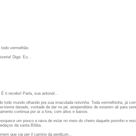
 todo vermelhão.
eria! Diga: Eu...
É ti recebo! Parla, sua antona!...
do todo mundo olhando pra sua imaculada noivinha. Toda vermelhinha, já co
e-treme danado, vontade de dar no pé, arrependidos de estarem ali para ser
mento continua por aí a fora, com altos e baixos.
esquece um pouco a raiva de estar no meio do cheiro daquele povinho e res
pedaços da santa Bíblia.
omem que vai per il camino da perdiçon...