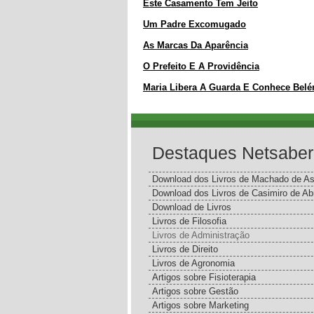
Este Casamento Tem Jeito
Um Padre Excomugado
As Marcas Da Aparência
O Prefeito E A Providência
Maria Libera A Guarda E Conhece Bel
Destaques Netsaber
Download dos Livros de Machado de As
Download dos Livros de Casimiro de Ab
Download de Livros
Livros de Filosofia
Livros de Administração
Livros de Direito
Livros de Agronomia
Artigos sobre Fisioterapia
Artigos sobre Gestão
Artigos sobre Marketing