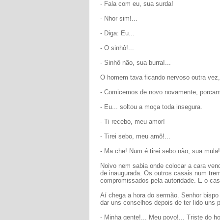
- Fala com eu, sua surda!
- Nhor sim!...
- Diga: Eu...
- O sinhô!...
- Sinhô não, sua burra!...
O homem tava ficando nervoso outra vez,
- Comicemos de novo novamente, porcamis
- Eu... soltou a moça toda insegura.
- Ti recebo, meu amor!
- Tirei sebo, meu amô!...
- Ma che! Num é tirei sebo não, sua mula! 
Noivo nem sabia onde colocar a cara ven
de inaugurada. Os outros casais num trem
compromissados pela autoridade. E o casa
Aí chega a hora do sermão. Senhor bispo 
dar uns conselhos depois de ter lido uns 
- Minha gente!... Meu povo!... Triste do h