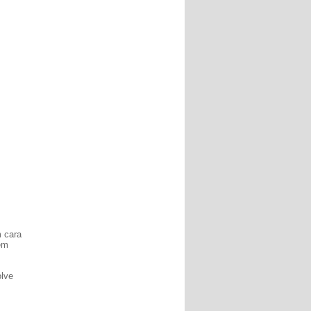
m cara
em
olve