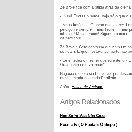
Zé Brole fica com a pulga atrás da orelh
- Ih sô! Escuta o home! Veja só o que o s
- Meus irmãos!... O homo que vai per il c
perdiçon é sempre il mais facile, il mais 
infernos! Meus irmons! Sigam o camino m
da perdiçon!...
Zé Brole e Gerardantonha cutucam um no 
se ficam. E quem estava por perto não pôd
- Cê entedeu o mesmo que eu entendi? E 
Ou a gente nem vai mais?
Negócio é que o senhor bispo, por descon
movimentada chamada Perdição.
Autor:
Eurico de Andrade
Artigos Relacionados
Nós Sofre Mas Nós Goza
Poema Iv ( O Poeta E O Bispo )