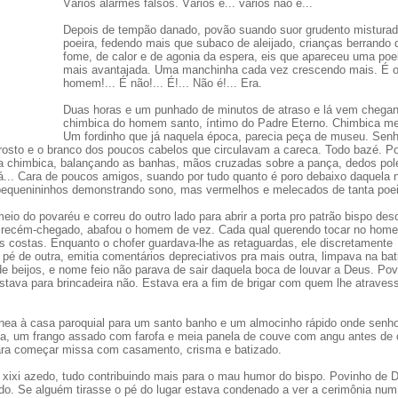
Vários alarmes falsos. Vários é... vários não é...
Depois de tempão danado, povão suando suor grudento mistura
poeira, fedendo mais que subaco de aleijado, crianças berrando 
fome, de calor e de agonia da espera, eis que apareceu uma poe
mais avantajada. Uma manchinha cada vez crescendo mais. É 
homem!... É não!... É!... Não é!... Era.
Duas horas e um punhado de minutos de atraso e lá vem chega
chimbica do homem santo, íntimo do Padre Eterno. Chimbica m
Um fordinho que já naquela época, parecia peça de museu. Senh
 rosto e o branco dos poucos cabelos que circulavam a careca. Todo bazé. Po
da chimbica, balançando as banhas, mãos cruzadas sobre a pança, dedos pol
lá... Cara de poucos amigos, suando por tudo quanto é poro debaixo daquela 
pequenininhos demonstrando sono, mas vermelhos e melecados de tanta poei
io do povaréu e correu do outro lado para abrir a porta pro patrão bispo desc
 o recém-chegado, abafou o homem de vez. Cada qual querendo tocar no hom
nas costas. Enquanto o chofer guardava-lhe as retaguardas, ele discretamente
pé de outra, emitia comentários depreciativos pra mais outra, limpava na bat
 beijos, e nome feio não parava de sair daquela boca de louvar a Deus. Po
tava para brincadeira não. Estava era a fim de brigar com quem lhe atraves
ânea à casa paroquial para um santo banho e um almocinho rápido onde senho
da, um frango assado com farofa e meia panela de couve com angu antes de 
 para começar missa com casamento, crisma e batizado.
, xixi azedo, tudo contribuindo mais para o mau humor do bispo. Povinho de 
ado. Se alguém tirasse o pé do lugar estava condenado a ver a cerimônia num