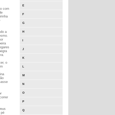
E
do com
de
F
irinha
o
G
ndo a
H
esmo.
or
I
eira
egares
J
negra
ra.
K
er, o
em
L
ina
M
vão
sasse
N
O
r
correr
P
Deus
Q
 pé