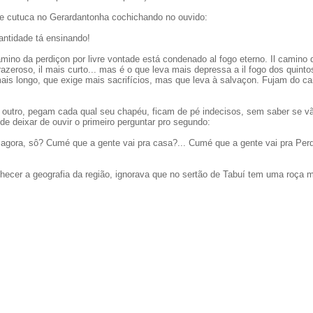
a e cutuca no Gerardantonha cochichando no ouvido:
antidade tá ensinando!
amino da perdiçon por livre vontade está condenado al fogo eterno. Il camino 
prazeroso, il mais curto... mas é o que leva mais depressa a il fogo dos quint
ais longo, que exige mais sacrifícios, mas que leva à salvaçon. Fujam do c
outro, pegam cada qual seu chapéu, ficam de pé indecisos, sem saber se v
e deixar de ouvir o primeiro perguntar pro segundo:
agora, sô? Cumé que a gente vai pra casa?... Cumé que a gente vai pra Per
hecer a geografia da região, ignorava que no sertão de Tabuí tem uma roça m