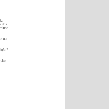
da
os dos
aminho
ão ou
dição?
uito