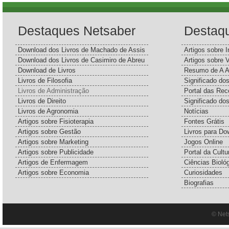
Destaques Netsaber
Destaq
Download dos Livros de Machado de Assis
Artigos sobre I
Download dos Livros de Casimiro de Abreu
Artigos sobre 
Download de Livros
Resumo de A A
Livros de Filosofia
Significado d
Livros de Administração
Portal das Rec
Livros de Direito
Significado do
Livros de Agronomia
Notícias
Artigos sobre Fisioterapia
Fontes Grátis
Artigos sobre Gestão
Livros para Do
Artigos sobre Marketing
Jogos Online
Artigos sobre Publicidade
Portal da Cultu
Artigos de Enfermagem
Ciências Bioló
Artigos sobre Economia
Curiosidades
Biografias
© Net