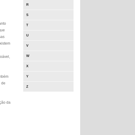
R
S
anto
T
que
U
sas
xistem
V
W
oável,
X
ambém
Y
o de
Z
ição da