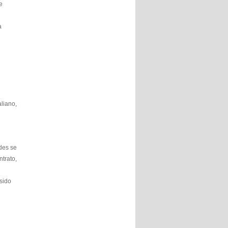
e
a
liano,
des se
trato,
sido