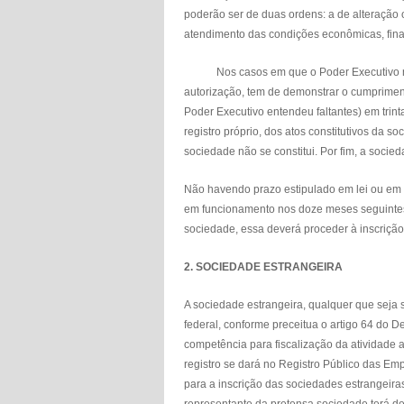
poderão ser de duas ordens: a de alteração
atendimento das condições econômicas, finan
Nos casos em que o Poder Executivo não c
autorização, tem de demonstrar o cumprimen
Poder Executivo entendeu faltantes) em trint
registro próprio, dos atos constitutivos da 
sociedade não se constitui. Por fim, a socied
Não havendo prazo estipulado em lei ou em 
em funcionamento nos doze meses seguintes à
sociedade, essa deverá proceder à inscrição d
2. SOCIEDADE ESTRANGEIRA
A sociedade estrangeira, qualquer que seja s
federal, conforme preceitua o artigo 64 do D
competência para fiscalização da atividade a
registro se dará no Registro Público das Emp
para a inscrição das sociedades estrangeira