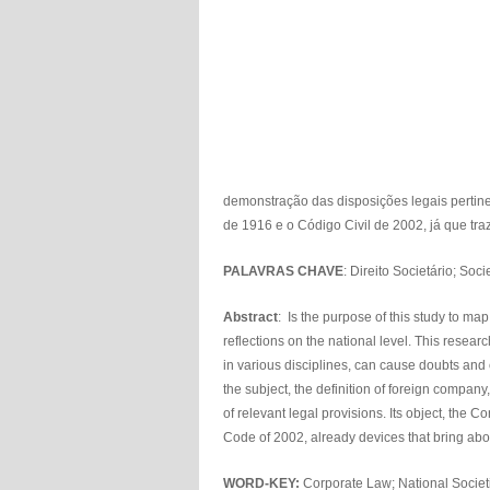
demonstração das disposições legais pertinen
de 1916 e o Código Civil de 2002, já que tra
PALAVRAS CHAVE
: Direito Societário; So
Abstract
: Is the purpose of this study to map
reflections on the national level. This resea
in various disciplines, can cause doubts and 
the subject, the definition of foreign company
of relevant legal provisions. Its object, the C
Code of 2002, already devices that bring abou
WORD-KEY:
Corporate Law; National Socie