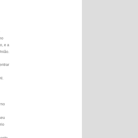
o
 no
o, e a
União.
entrar
il.
rno
seu
rio