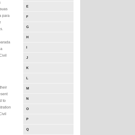
s
E
 suas
a para
F
r
G
s.
H
parada
I
 a
ivil
J
K
L
their
M
esent
N
d to
tration
O
Civil
P
Q