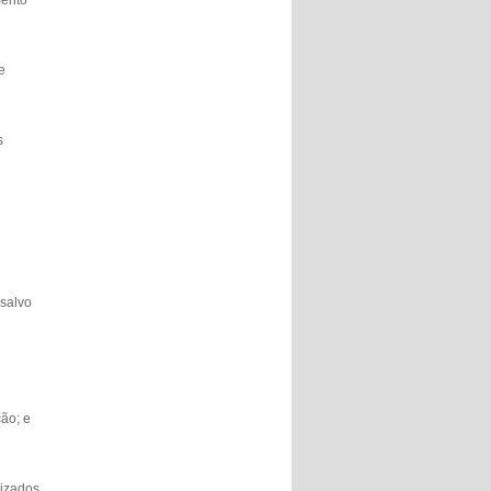
mento
e
s
 salvo
ão; e
lizados