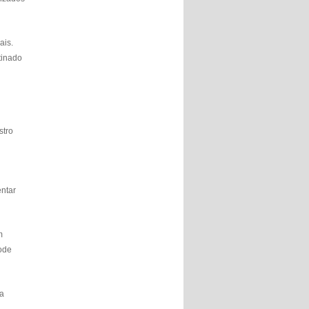
ais.
tinado
stro
entar
m
pode
ra