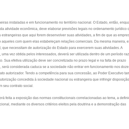
iras instaladas e em funcionamento no território nacional. O Estado, então, enqu
 da atividade econômica, deve elaborar previsões legais no ordenamento jurídico 
 estrangeiras que aqui forem desenvolver suas atividades, a fim de que as empre
o aqueles com quem elas estabeleçam relações comerciais. Da mesma maneira, e
al, que necessitam de autorização do Estado para exercerem suas atividades. A
uma vez obtida pelos interessados, deverá ser utilizada dentro de um período raz
. Sua efetiva utilização deve ser concretizada no prazo legal e na falta de prazo
co, será considerada caduca se a sociedade não entrar em funcionamento nos doze
 ato autorizador. Tendo a competência para sua concessão, ao Poder Executivo t
autorização concedida à sociedade nacional ou estrangeira que infringir disposiçã
m seu contrato social.
erá feita a exposição das normas constitucionais correlacionadas ao tema, a defin
onal, mediante os diversos critérios eleitos pela doutrina e a demonstração das