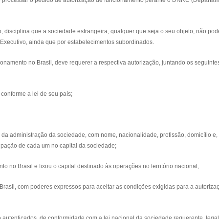
de processar o pedido de autorização de funcionamento perante o DNRC (Departa
, disciplina que a sociedade estrangeira, qualquer que seja o seu objeto, não pod
 Executivo, ainda que por estabelecimentos subordinados.
ionamento no Brasil, deve requerer a respectiva autorização, juntando os seguinte
 conforme a lei de seu país;
s da administração da sociedade, com nome, nacionalidade, profissão, domicílio e,
cipação de cada um no capital da sociedade;
to no Brasil e fixou o capital destinado às operações no território nacional;
rasil, com poderes expressos para aceitar as condições exigidas para a autorizaç
utenticados, de conformidade com a lei nacional da sociedade requerente, lega