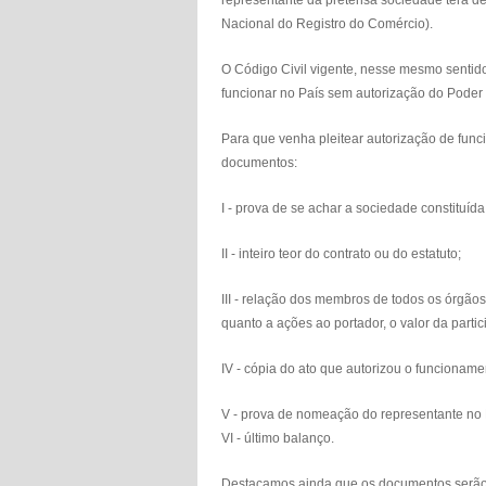
representante da pretensa sociedade terá 
Nacional do Registro do Comércio).
O Código Civil vigente, nesse mesmo sentido
funcionar no País sem autorização do Poder
Para que venha pleitear autorização de func
documentos:
I - prova de se achar a sociedade constituída
II - inteiro teor do contrato ou do estatuto;
III - relação dos membros de todos os órgão
quanto a ações ao portador, o valor da parti
IV - cópia do ato que autorizou o funcionamen
V - prova de nomeação do representante no B
VI - último balanço.
Destacamos ainda que os documentos serão a