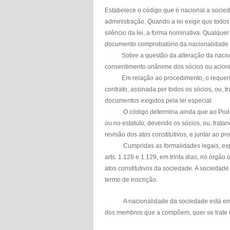
Estabelece o código que é nacional a socied
administração. Quando a lei exigir que todo
silêncio da lei, a forma nominativa. Qualque
documento comprobatório da nacionalidade 
Sobre a questão da alteração da nacional
consentimento unânime dos sócios ou acioni
Em relação ao procedimento, o requerime
contrato, assinada por todos os sócios, ou, 
documentos exigidos pela lei especial.
O código determina ainda que ao Poder Exe
ou no estatuto, devendo os sócios, ou, trat
revisão dos atos constitutivos, e juntar ao pr
Cumpridas as formalidades legais, expedid
arts. 1.128 e 1.129, em trinta dias, no órgão 
atos constitutivos da sociedade. A sociedade
termo de inscrição.
A nacionalidade da sociedade está em conf
dos membros que a compõem, quer se trate d