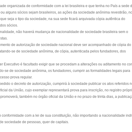
ade organizada de conformidade com a lei brasileira e que tenha no País a sede 
s ou alguns sócios sejam brasileiros, as ações da sociedade anônima revestirão, n
r que seja o tipo da sociedade, na sua sede ficará arquivada cópia autêntica do
dos sócios.
idade, não haverá mudança de nacionalidade de sociedade brasileira sem o
stas.
nto de autorização de sociedade nacional deve ser acompanhado de cópia do
tratando-se de sociedade anônima, de cópia, autenticada pelos fundadores, dos
cutivo é facultado exigir que se procedam a alterações ou aditamento no con
ando-se de sociedade anônima, os fundadores, cumprir as formalidades legais para
ocesso prova regular.
o o decreto de autorização, cumprirá à sociedade publicar os atos referidos 
oficial da União, cujo exemplar representará prova para inscrição, no registro própr
 promoverá, também no órgão oficial da União e no prazo de trinta dias, a publica
ormidade com a lei de sua constituição, não importando a nacionalidade indi
e sociedade de pessoas, quer de capitais.