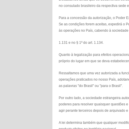
no consulado brasileiro da respectiva sede
Para a concessão da autorização, o Poder E
Se as condições forem aceitas, expedirá o P
às operações no País, cabendo à sociedade p
1.131 e no § 1º do art. 1.134.
Quanto à legalização para efeitos operaciona
próprio do lugar em que se deva estabelecer
Ressaltamos que uma vez autorizada a funciona
operações praticados no nosso País, adotand
as palavras "do Brasil" ou "para o Brasil".
Por outro lado, a sociedade estrangeira auto
poderes para resolver quaisquer questões e 
agir perante terceiros depois de arquivado
A lei determina também que qualquer modifi