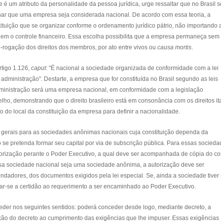
 atributo da personalidade da pessoa jurídica, urge ressaltar que no Brasil s
inar que uma empresa seja considerada nacional. De acordo com essa teoria, a
stituição que se organizar conforme o ordenamento jurídico pátrio, não importando 
m o controle financeiro. Essa escolha possibilita que a empresa permaneça sem
-rogação dos direitos dos membros, por ato entre vivos ou
causa mortis
.
rtigo 1.126,
caput
: "É nacional a sociedade organizada de conformidade com a lei
 administração". Destarte, a empresa que for constituída no Brasil segundo as leis
administração será uma empresa nacional, em conformidade com a legislação
ho, demonstrando que o direito brasileiro está em consonância com os direitos ita
o do local da constituição da empresa para definir a nacionalidade.
 gerais para as sociedades anônimas nacionais cuja constituição dependa da
 se pretenda formar seu capital por via de subscrição pública. Para essas socieda
torização perante o Poder Executivo, a qual deve ser acompanhada de cópia do con
nsa sociedade nacional seja uma sociedade anônima, a autorização deve ser
dadores, dos documentos exigidos pela lei especial. Se, ainda a sociedade tiver 
untar-se a certidão ao requerimento a ser encaminhado ao Poder Executivo.
eder nos seguintes sentidos: poderá conceder desde logo, mediante decreto, a
ção do decreto ao cumprimento das exigências que lhe impuser. Essas exigências