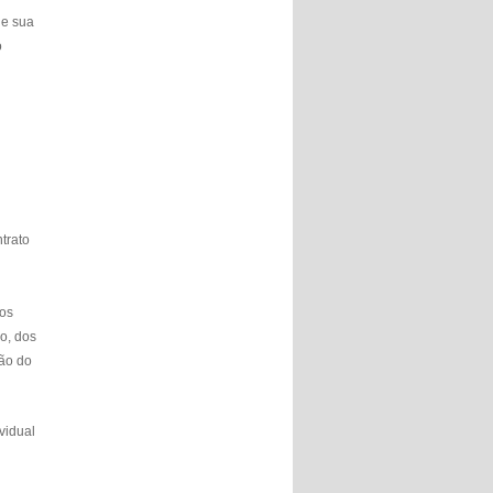
de sua
o
trato
nos
io, dos
ção do
vidual