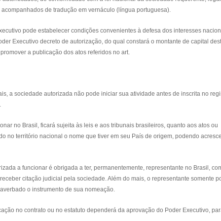
 e acompanhados de tradução em vernáculo (língua portuguesa).
xecutivo pode estabelecer condições convenientes à defesa dos interesses nacion
oder Executivo decreto de autorização, do qual constará o montante de capital des
romover a publicação dos atos referidos no art.
is, a sociedade autorizada não pode iniciar sua atividade antes de inscrita no regi
.
r no Brasil, ficará sujeita às leis e aos tribunais brasileiros, quanto aos atos ou
o no território nacional o nome que tiver em seu País de origem, podendo acresc
rizada a funcionar é obrigada a ter, permanentemente, representante no Brasil, co
receber citação judicial pela sociedade. Além do mais, o representante somente 
 e averbado o instrumento de sua nomeação.
cação no contrato ou no estatuto dependerá da aprovação do Poder Executivo, pa