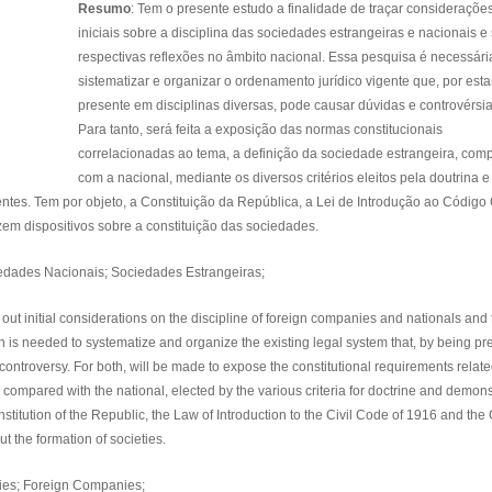
Resumo
: Tem o presente estudo a finalidade de traçar consideraçõe
iniciais sobre a disciplina das sociedades estrangeiras e nacionais e
respectivas reflexões no âmbito nacional. Essa pesquisa é necessári
sistematizar e organizar o ordenamento jurídico vigente que, por esta
presente em disciplinas diversas, pode causar dúvidas e controvérsia
Para tanto, será feita a exposição das normas constitucionais
correlacionadas ao tema, a definição da sociedade estrangeira, com
com a nacional, mediante os diversos critérios eleitos pela doutrina e
tes. Tem por objeto, a Constituição da República, a Lei de Introdução ao Código C
zem dispositivos sobre a constituição das sociedades.
ciedades Nacionais; Sociedades Estrangeiras;
 out initial considerations on the discipline of foreign companies and nationals and 
rch is needed to systematize and organize the existing legal system that, by being pr
controversy. For both, will be made to expose the constitutional requirements relate
, compared with the national, elected by the various criteria for doctrine and demons
onstitution of the Republic, the Law of Introduction to the Civil Code of 1916 and the 
t the formation of societies.
ties; Foreign Companies;