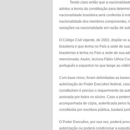
Tendo claro então que a nacionalidade é um
adotou a teoria da constituição para determ
nacionalidade brasileira será conferida à in
nacionalidade dos membros componentes, ne
variações na nacionalidade em razão de sub
O Código Civil vigente, de 2002, dispõe no a
brasileira e que tenha no País a sede de sua
brasileiras e tenha no País a sede de sua 
mencionada. Assim, leciona Fábio Ulhoa Coel
português e espanhol no que tange ao critéri
Com base nisso, foram delimitadas as bases
autorização do Poder Executivo federal, caso
constituírem é preciso o requerimento da au
assinada por todos os sócios. Caso a prete
acompanhada de cópia, autenticada pelos fun
constituída por escritura pública, bastará j
O Poder Executivo, por sua vez, poderá proc
autorização ou poderá condicionar a expedi