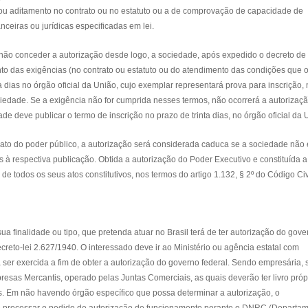
 ou aditamento no contrato ou no estatuto ou a de comprovação de capacidade de
ceiras ou jurídicas especificadas em lei.
onceder a autorização desde logo, a sociedade, após expedido o decreto de
to das exigências (no contrato ou estatuto ou do atendimento das condições que 
a dias no órgão oficial da União, cujo exemplar representará prova para inscrição,
sociedade. Se a exigência não for cumprida nesses termos, não ocorrerá a autorizaçã
ade deve publicar o termo de inscrição no prazo de trinta dias, no órgão oficial da 
ato do poder público, a autorização será considerada caduca se a sociedade não 
 respectiva publicação. Obtida a autorização do Poder Executivo e constituída a
e todos os seus atos constitutivos, nos termos do artigo 1.132, § 2º do Código Civ
ua finalidade ou tipo, que pretenda atuar no Brasil terá de ter autorização do gove
ecreto-lei 2.627/1940. O interessado deve ir ao Ministério ou agência estatal com
 ser exercida a fim de obter a autorização do governo federal. Sendo empresária, 
resas Mercantis, operado pelas Juntas Comerciais, as quais deverão ter livro próp
s. Em não havendo órgão específico que possa determinar a autorização, o