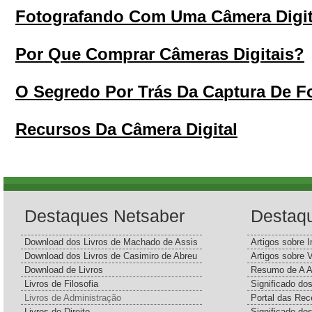
Fotografando Com Uma Câmera Digit
Por Que Comprar Câmeras Digitais?
O Segredo Por Trás Da Captura De Fo
Recursos Da Câmera Digital
Destaques Netsaber
Destaq
Download dos Livros de Machado de Assis
Artigos sobre I
Download dos Livros de Casimiro de Abreu
Artigos sobre 
Download de Livros
Resumo de A A
Livros de Filosofia
Significado d
Livros de Administração
Portal das Rec
Livros de Direito
Significado do