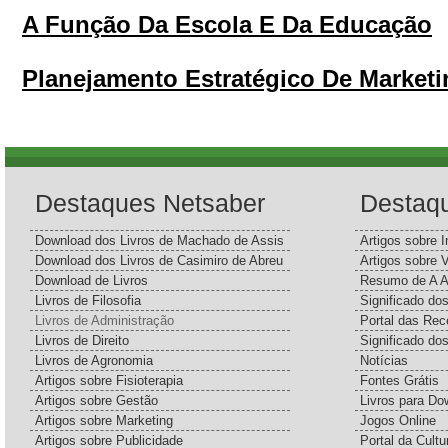
A Função Da Escola E Da Educação
Planejamento Estratégico De Marketi
Destaques Netsaber
Destaq
Download dos Livros de Machado de Assis
Artigos sobre I
Download dos Livros de Casimiro de Abreu
Artigos sobre 
Download de Livros
Resumo de A A
Livros de Filosofia
Significado d
Livros de Administração
Portal das Rec
Livros de Direito
Significado do
Livros de Agronomia
Notícias
Artigos sobre Fisioterapia
Fontes Grátis
Artigos sobre Gestão
Livros para Do
Artigos sobre Marketing
Jogos Online
Artigos sobre Publicidade
Portal da Cultu