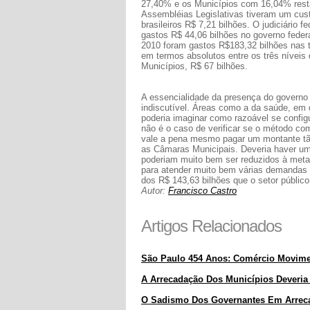
27,40% e os Municípios com 16,04% rest
Assembléias Legislativas tiveram um cust
brasileiros R$ 7,21 bilhões. O judiciário 
gastos R$ 44,06 bilhões no governo feder
2010 foram gastos R$183,32 bilhões nas t
em termos absolutos entre os três níveis
Municípios, R$ 67 bilhões.
A essencialidade da presença do governo
indiscutível. Áreas como a da saúde, em 
poderia imaginar como razoável se config
não é o caso de verificar se o método co
vale a pena mesmo pagar um montante tão
as Câmaras Municipais. Deveria haver uma
poderiam muito bem ser reduzidos à metade
para atender muito bem várias demandas 
dos R$ 143,63 bilhões que o setor públic
Autor:
Francisco Castro
Artigos Relacionados
São Paulo 454 Anos: Comércio Movime
A Arrecadação Dos Municípios Deveria
O Sadismo Dos Governantes Em Arreca