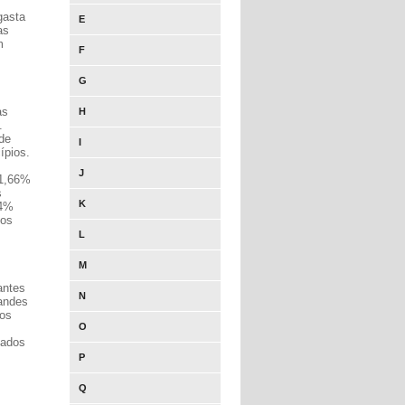
gasta
E
as
m
F
G
as
H
.
 de
I
ípios.
J
31,66%
s
K
34%
dos
L
M
antes
N
randes
gos
O
tados
P
Q