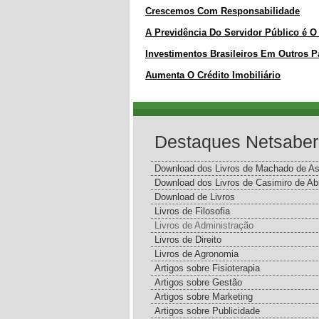
Crescemos Com Responsabilidade
A Previdência Do Servidor Público é O
Investimentos Brasileiros Em Outros 
Aumenta O Crédito Imobiliário
Destaques Netsaber
Download dos Livros de Machado de As
Download dos Livros de Casimiro de Ab
Download de Livros
Livros de Filosofia
Livros de Administração
Livros de Direito
Livros de Agronomia
Artigos sobre Fisioterapia
Artigos sobre Gestão
Artigos sobre Marketing
Artigos sobre Publicidade