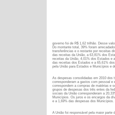
governo foi de R$ 1,62 trilhão. Desse va
Do montante total, 39% foram arrecadados
transferências e o restante por receitas 
das receitas da União, a 63,81% dos Est
receitas da União, 4,01% dos Estados e 
das receitas dos Estados e a 65,61% dos 
pela União para Estados e Municípios e d
As despesas consolidadas em 2010 dos tr
corresponderam a gastos com pessoal e e
correspondem a compras de matérias e serv
grupos de despesas dos três entes da fed
sociais da União corresponderam a 20,3
Municípios. Os juros e os encargos da d
e a 1,69% das despesas dos Municípios.
A União foi responsável pela maior part