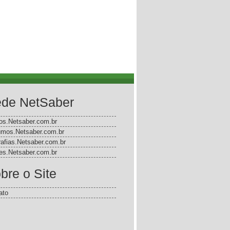
de NetSaber
gos.Netsaber.com.br
mos.Netsaber.com.br
rafias.Netsaber.com.br
s.Netsaber.com.br
bre o Site
ato