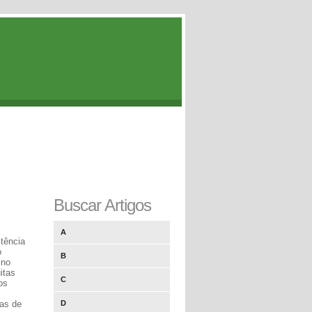
Buscar Artigos
A
stência
o
B
 no
itas
C
os
mas de
D