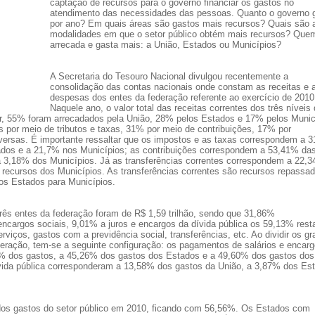
captação de recursos para o governo financiar os gastos no
atendimento das necessidades das pessoas. Quanto o governo 
por ano? Em quais áreas são gastos mais recursos? Quais são 
modalidades em que o setor público obtém mais recursos? Que
arrecada e gasta mais: a União, Estados ou Municípios?
A Secretaria do Tesouro Nacional divulgou recentemente a
consolidação das contas nacionais onde constam as receitas e 
despesas dos entes da federação referente ao exercício de 2010
Naquele ano, o valor total das receitas correntes dos três níveis
lor, 55% foram arrecadados pela União, 28% pelos Estados e 17% pelos Munic
 por meio de tributos e taxas, 31% por meio de contribuições, 17% por
diversas. É importante ressaltar que os impostos e as taxas correspondem a 
ados e a 21,7% nos Municípios; as contribuições correspondem a 53,41% da
a 3,18% dos Municípios. Já as transferências correntes correspondem a 22,
recursos dos Municípios. As transferências correntes são recursos repassa
os Estados para Municípios.
ês entes da federação foram de R$ 1,59 trilhão, sendo que 31,86%
ncargos sociais, 9,01% a juros e encargos da dívida pública os 59,13% rest
iços, gastos com a previdência social, transferências, etc. Ao dividir os g
eração, tem-se a seguinte configuração: os pagamentos de salários e encar
3% dos gastos, a 45,26% dos gastos dos Estados e a 49,60% dos gastos dos
ívida pública corresponderam a 13,58% dos gastos da União, a 3,87% dos Es
e dos gastos do setor público em 2010, ficando com 56,56%. Os Estados com