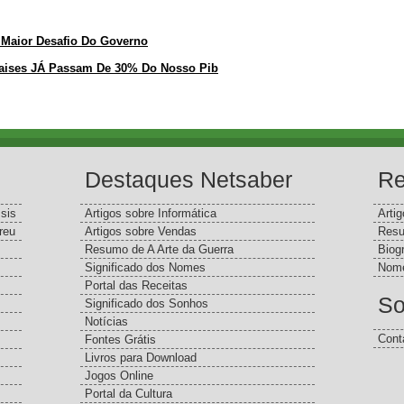
 Maior Desafio Do Governo
Paises JÁ Passam De 30% Do Nosso Pib
Destaques Netsaber
Re
sis
Artigos sobre Informática
Arti
reu
Artigos sobre Vendas
Resu
Resumo de A Arte da Guerra
Biog
Significado dos Nomes
Nome
Portal das Receitas
So
Significado dos Sonhos
Notícias
Cont
Fontes Grátis
Livros para Download
Jogos Online
Portal da Cultura