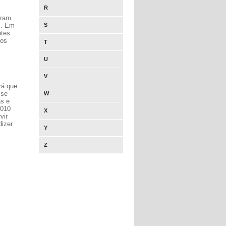
R
oram
s. Em
S
ntes
 os
T
U
V
rá que
 se
W
as e
2010
X
vir
dizer
Y
Z