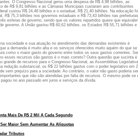
antes. O Congresso Nacional gerou uma despesa de R$ 4,98 bilhões, as
o de R$ 9,81 bilhões e as Câmaras Municipais custaram aos contribuintes
federal custou R$ 24,48 bilhões e o estadual, R$ 21,40 bilhões. Na educação f
al, R$ 75,3 bilhões nos governos estaduais e R$ 73,43 bilhões nas prefeitura
rês esferas de governo, sendo que os valores repartidos quase que equivale
 de governo. A União gastou R$ 60,62 bilhões, os Estados R$ 55,71 bilhões e
 na sociedade e sua atuação no atendimento das demandas existentes é
que a demanda é muito alta e os serviços oferecidos muito aquém do que se
ura como o maior gasto do governo entre todos os seus gastos correntes. Se
mo esses recursos são gastos é o mais correto? Outra questão que sucinta é
 grande de recursos para o Congresso Nacional, as Assembléias Legislativ
 redução substancial, os R$ 22 bilhões gastos com o poder legislativo em 
 sem prejuízo para a sociedade. Ao contrário, o valor não gasto poderia ser
importantes que não são atendidas por falta de recursos. O mesmo pode se 
o pagou no ano passado em juros e serviços da dívida.
nta Mais De R$ 2 Mil A Cada Segundo
 Ser Maior Sem Aumentar As Alíquotas
dar Tributos