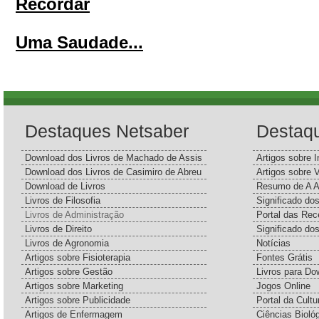
Recordar
Uma Saudade...
Destaques Netsaber
Destaq
Download dos Livros de Machado de Assis
Artigos sobre I
Download dos Livros de Casimiro de Abreu
Artigos sobre 
Download de Livros
Resumo de A A
Livros de Filosofia
Significado d
Livros de Administração
Portal das Rec
Livros de Direito
Significado do
Livros de Agronomia
Notícias
Artigos sobre Fisioterapia
Fontes Grátis
Artigos sobre Gestão
Livros para Do
Artigos sobre Marketing
Jogos Online
Artigos sobre Publicidade
Portal da Cultu
Artigos de Enfermagem
Ciências Bioló