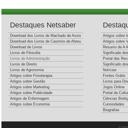
Destaques Netsaber
Destaq
Download dos Livros de Machado de Assis
Artigos sobre I
Download dos Livros de Casimiro de Abreu
Artigos sobre 
Download de Livros
Resumo de A A
Livros de Filosofia
Significado d
Livros de Administração
Portal das Rec
Livros de Direito
Significado do
Livros de Agronomia
Notícias
Artigos sobre Fisioterapia
Fontes Grátis
Artigos sobre Gestão
Livros para Do
Artigos sobre Marketing
Jogos Online
Artigos sobre Publicidade
Portal da Cultu
Artigos de Enfermagem
Ciências Bioló
Artigos sobre Economia
Curiosidades
Biografias
© Net