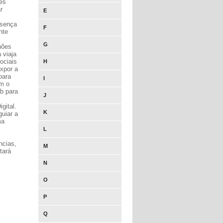
des
r
E
esença
F
nte
G
hões
 viaja
ociais
H
expor a
para
I
om o
eb para
J
gital.
K
guiar a
ma
L
ncias,
M
tará
N
O
P
Q