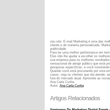
seu site. E-mail Marketing é uma das mel
cliente e de maneira personalizada. Marke
publicidade.
Para ter uma melhor performance em termo
Eles irão lhe ajudar a escolher os melho
sua empresa para os melhores resultados.
sensacional de atingir público que está p
pesquisas específicas, e você mostrand
Quando você está procurando por uma empr
cases, veja os clientes que ela atende, as
fora do mercado atual. Aproveite as novas
Ana Carla Cunha
Autor:
Ana Carla Cunha
Artigos Relacionados
Vantagens Do Marketing Digital Frente 