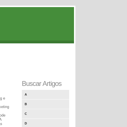
Buscar Artigos
A
ng e
B
keting
C
pode
A
as
D