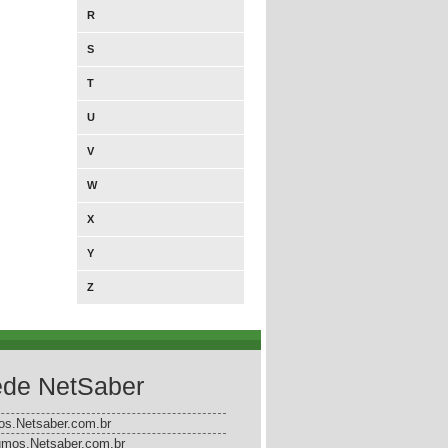
R
S
T
U
V
W
X
Y
Z
de NetSaber
gos.Netsaber.com.br
mos.Netsaber.com.br