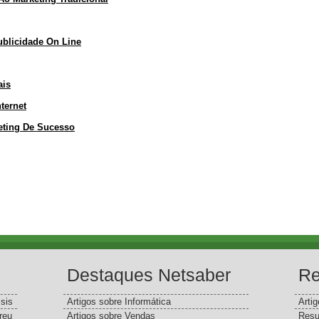
blicidade On Line
ais
ternet
eting De Sucesso
Destaques Netsaber
Re
sis
Artigos sobre Informática
Arti
reu
Artigos sobre Vendas
Resu