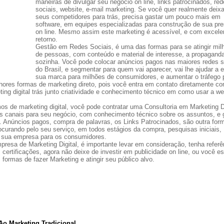
maneiras de divulgar seu negócio on line, links patrocinados, re
sociais, website, e-mail marketing. Se você quer realmente deixa
seus competidores para trás, precisa gastar um pouco mais em
software, em equipes especializadas para construção de sua pr
on line. Mesmo assim este marketing é acessível, e com excele
retorno.
Gestão em Redes Sociais, é uma das formas para se atingir mil
de pessoas, com conteúdo e material de interesse, a propaganda
sozinha. Você pode colocar anúncios pagos nas maiores redes s
do Brasil, e segmentar para quem vai aparecer, vai lhe ajudar a 
sua marca para milhões de consumidores, e aumentar o tráfego 
hores formas de marketing direto, pois você entra em contato diretamente c
ting digital trás junto criatividade e conhecimento técnico em como usar a w
s de marketing digital, você pode contratar uma Consultoria em Marketing Di
res canais para seu negócio, com conhecimento técnico sobre os assuntos, e 
 Anúncios pagos, compra de palavras, os Links Patrocinados, são outra for
rocurando pelo seu serviço, em todos estágios da compra, pesquisas iniciais,
o sua empresa para os consumidores.
esa de Marketing Digital, é importante levar em consideração, tenha referê
 certificações, agora não deixe de investir em publicidade on line, ou você es
 formas de fazer Marketing e atingir seu público alvo.
Ao Marketing Tradicional