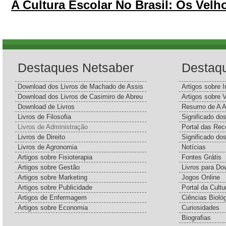
A Cultura Escolar No Brasil: Os Vel
Destaques Netsaber
Destaq
Download dos Livros de Machado de Assis
Artigos sobre I
Download dos Livros de Casimiro de Abreu
Artigos sobre 
Download de Livros
Resumo de A A
Livros de Filosofia
Significado d
Livros de Administração
Portal das Rec
Livros de Direito
Significado do
Livros de Agronomia
Notícias
Artigos sobre Fisioterapia
Fontes Grátis
Artigos sobre Gestão
Livros para Do
Artigos sobre Marketing
Jogos Online
Artigos sobre Publicidade
Portal da Cultu
Artigos de Enfermagem
Ciências Bioló
Artigos sobre Economia
Curiosidades
Biografias