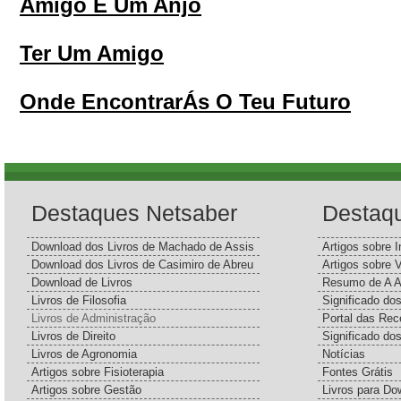
Amigo É Um Anjo
Ter Um Amigo
Onde EncontrarÁs O Teu Futuro
Destaques Netsaber
Destaq
Download dos Livros de Machado de Assis
Artigos sobre I
Download dos Livros de Casimiro de Abreu
Artigos sobre 
Download de Livros
Resumo de A A
Livros de Filosofia
Significado d
Livros de Administração
Portal das Rec
Livros de Direito
Significado do
Livros de Agronomia
Notícias
Artigos sobre Fisioterapia
Fontes Grátis
Artigos sobre Gestão
Livros para Do