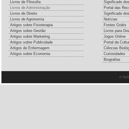
Livros de Filosofia
Significado d
Livros de Administração
Portal das Rec
Livros de Direito
Significado do
Livros de Agronomia
Notícias
Artigos sobre Fisioterapia
Fontes Grátis
Artigos sobre Gestão
Livros para Do
Artigos sobre Marketing
Jogos Online
Artigos sobre Publicidade
Portal da Cultu
Artigos de Enfermagem
Ciências Bioló
Artigos sobre Economia
Curiosidades
Biografias
© Net