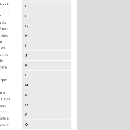
as que
E
sempre
o
F
a da
G
é rara
 são.
H
se
I
 as
ue não
J
ão
K
 para
s
L
i que
M
o e
N
palavra
O
uero
rendi
P
riticar
vida é
Q