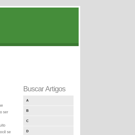
Buscar Artigos
A
ue
B
o ser
C
uito
D
você se