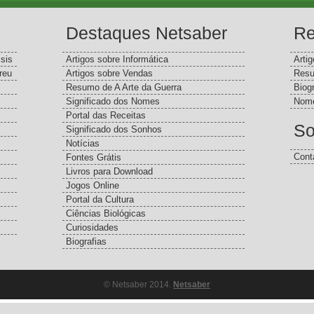
Destaques Netsaber
Re
sis
Artigos sobre Informática
Arti
reu
Artigos sobre Vendas
Resu
Resumo de A Arte da Guerra
Biog
Significado dos Nomes
Nome
Portal das Receitas
So
Significado dos Sonhos
Notícias
Cont
Fontes Grátis
Livros para Download
Jogos Online
Portal da Cultura
Ciências Biológicas
Curiosidades
Biografias
© Netsaber 2014.
Netsaber