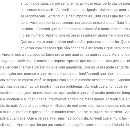
encontra de casa, vai ser sempre maravilhoso estar perto das pesso
cresceram com você... Aprendi que almas iguais existem, mas nem 
se reconhecem... Aprendi que não importa as 1000 vezes que fez tud
certo, você será lembrado sempre por aquele único dia que “Saiu for
casinha...” Aprendi que minha maior qualidade é a humildade e esta 
no ser humano. Aprendi que as pessoas adoram aparentar o que não
Que às vezes é preciso dizer muitos nãos para escutar um sim. Que 
envolver com pessoas que não conhece é arriscado e que nem todas
 Aprendi que a vida cedo ou tarde prova que aqui se faz aqui se paga. Aprendi q
o lugar que você esta, o machismo impera. Aprendi que as maiorias das pessoas n
s a ver com charme e caráter do que com aparência. Que às vezes pode ser tarde
em o valor que merece e que respeito é pra quem tem! Aprendi que não importa a
ando menos se espera você se depara com algo totalmente desconhecido... Aprend
asa”, mas que isso não vai resolver nossos problemas. Aprendi que amor pode ser
 autoestima balançada, necessidade de aprovação e que você acaba perdendo temp
que a bondade e a ingenuidade infelizmente andam de mãos dadas. Aprendi que a 
ião do país. Aprendi que existem milhares de mulheres submissas e que eu não q
ão muito diferentes e que se não se manter firme, elas se misturam, se perdem... Ap
de à qualidade. Que a beleza atrai, mas não conquista. Aprendi que é muito fácil c
ituação... Aprendi que ter um pré-conceito de alguém sem conhecer a historia de 