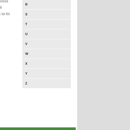
nossa
R
cê
 se foi
S
T
U
V
W
X
Y
Z