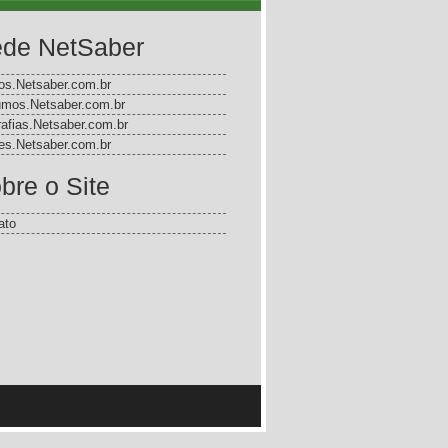
de NetSaber
gos.Netsaber.com.br
mos.Netsaber.com.br
rafias.Netsaber.com.br
s.Netsaber.com.br
bre o Site
ato