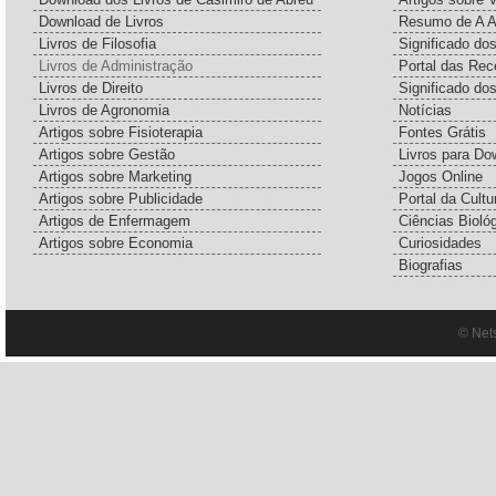
Download de Livros
Resumo de A A
Livros de Filosofia
Significado d
Livros de Administração
Portal das Rec
Livros de Direito
Significado do
Livros de Agronomia
Notícias
Artigos sobre Fisioterapia
Fontes Grátis
Artigos sobre Gestão
Livros para Do
Artigos sobre Marketing
Jogos Online
Artigos sobre Publicidade
Portal da Cultu
Artigos de Enfermagem
Ciências Bioló
Artigos sobre Economia
Curiosidades
Biografias
© Net