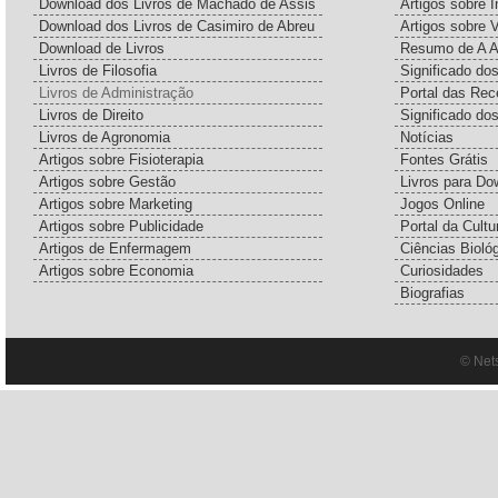
Download dos Livros de Machado de Assis
Artigos sobre I
Download dos Livros de Casimiro de Abreu
Artigos sobre 
Download de Livros
Resumo de A A
Livros de Filosofia
Significado d
Livros de Administração
Portal das Rec
Livros de Direito
Significado do
Livros de Agronomia
Notícias
Artigos sobre Fisioterapia
Fontes Grátis
Artigos sobre Gestão
Livros para Do
Artigos sobre Marketing
Jogos Online
Artigos sobre Publicidade
Portal da Cultu
Artigos de Enfermagem
Ciências Bioló
Artigos sobre Economia
Curiosidades
Biografias
© Net