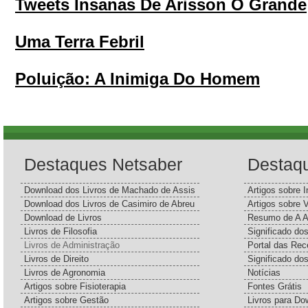
Tweets Insanas De Arisson O Grande
Uma Terra Febril
Poluição: A Inimiga Do Homem
Destaques Netsaber
Destaq
Download dos Livros de Machado de Assis
Artigos sobre I
Download dos Livros de Casimiro de Abreu
Artigos sobre 
Download de Livros
Resumo de A A
Livros de Filosofia
Significado d
Livros de Administração
Portal das Rec
Livros de Direito
Significado do
Livros de Agronomia
Notícias
Artigos sobre Fisioterapia
Fontes Grátis
Artigos sobre Gestão
Livros para Do