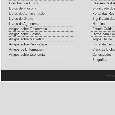
Download de Livros
Resumo de A A
Livros de Filosofia
Significado d
Livros de Administração
Portal das Rec
Livros de Direito
Significado do
Livros de Agronomia
Notícias
Artigos sobre Fisioterapia
Fontes Grátis
Artigos sobre Gestão
Livros para Do
Artigos sobre Marketing
Jogos Online
Artigos sobre Publicidade
Portal da Cultu
Artigos de Enfermagem
Ciências Bioló
Artigos sobre Economia
Curiosidades
Biografias
© Net