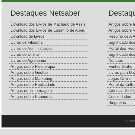
Destaques Netsaber
Destaq
Download dos Livros de Machado de Assis
Artigos sobre I
Download dos Livros de Casimiro de Abreu
Artigos sobre 
Download de Livros
Resumo de A A
Livros de Filosofia
Significado d
Livros de Administração
Portal das Rec
Livros de Direito
Significado do
Livros de Agronomia
Notícias
Artigos sobre Fisioterapia
Fontes Grátis
Artigos sobre Gestão
Livros para Do
Artigos sobre Marketing
Jogos Online
Artigos sobre Publicidade
Portal da Cultu
Artigos de Enfermagem
Ciências Bioló
Artigos sobre Economia
Curiosidades
Biografias
© Net