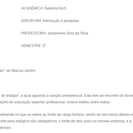
ACADÊMICA:
Gabriela Kich
DISCIPLINA
: Introdução à pesquisa
PROFESSORA
: Jacqueline Silva da Silva
SEMESTRE
: 2º
gio”, de Marcus Jardim.
 estágio”, a qual aguarda a sanção presidencial. Esta vem ao encontro do benef
ições de educação superior, profissional, ensino médio, entre outras.
ente no que se refere ao limite de carga horária, sendo de seis horas diárias e 
rte para estágios não obrigatórios; o limite de dois anos na mesma empresa, e a
iberais.