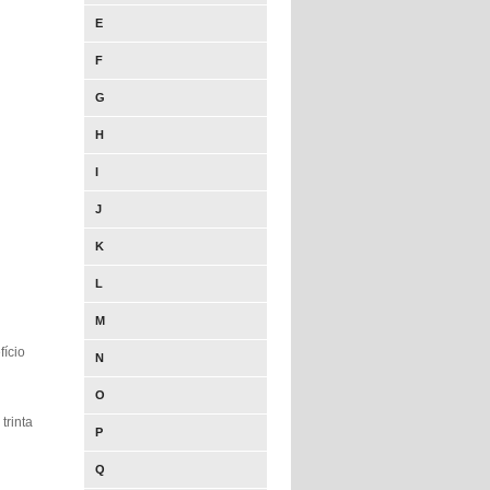
E
F
G
H
I
J
K
L
M
ício
N
O
trinta
P
Q