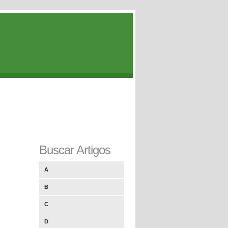
Buscar Artigos
A
B
C
D