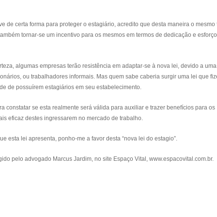
 de certa forma para proteger o estagiário, acredito que desta maneira o mesmo 
 também tornar-se um incentivo para os mesmos em termos de dedicação e esforç
za, algumas empresas terão resistência em adaptar-se à nova lei, devido a uma 
ionários, ou trabalhadores informais. Mas quem sabe caberia surgir uma lei que fi
de de possuírem estagiários em seu estabelecimento.
nstatar se esta realmente será válida para auxiliar e trazer benefícios para os
ais eficaz destes ingressarem no mercado de trabalho.
ta lei apresenta, ponho-me a favor desta “nova lei do estagio”.
o pelo advogado Marcus Jardim, no site Espaço Vital, www.espacovital.com.br.