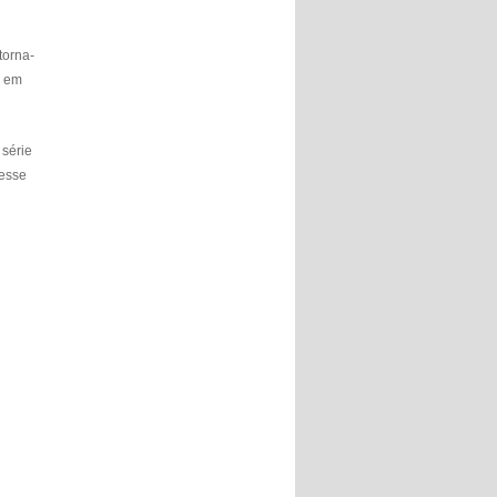
torna-
o em
série
zesse