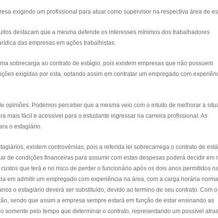
sa exigindo um profissional para atuar como supervisor na respectiva área de es
uitos destacam que a mesma defende os interesses mínimos dos trabalhadores
jurídica das empresas em ações trabalhistas.
 sobrecarga ao contrato de estágio, pois existem empresas que não possuem
ições exigidas por esta, optando assim em contratar um empregado com experiênc
 opiniões. Podemos perceber que a mesma veio com o intuito de melhorar a sit
a mais fácil e acessível para o estudante ingressar na carreira profissional. As
ra o estagiário.
rios, existem controvérsias, pois a referida lei sobrecarrega o contrato de está
zar de condições financeiras para assumir com estas despesas poderá decidir em 
 custos que terá e no risco de perder o funcionário após os dois anos permitidos n
ia em admitir um empregado com experiência na área, com a carga horária norma
nos o estagiário deverá ser substituído, devido ao termino de seu contrato. Com o
ão, sendo que assim a empresa sempre estará em função de estar ensinando as
o somente pelo tempo que determinar o contrato, representando um possível atra