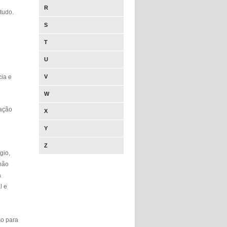
R
tudo.
S
T
U
ia e
V
W
uação
X
Y
Z
gio,
não
a
l e
so para