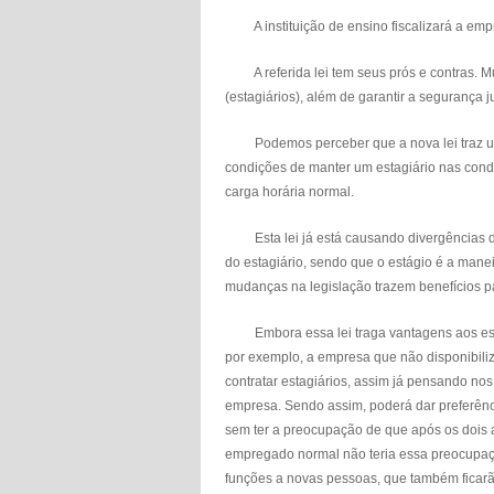
A instituição de ensino fiscalizará a empre
A referida lei tem seus prós e contras. M
(estagiários), além de garantir a segurança 
Podemos perceber que a nova lei traz uma
condições de manter um estagiário nas cond
carga horária normal.
Esta lei já está causando divergências de
do estagiário, sendo que o estágio é a maneir
mudanças na legislação trazem benefícios pa
Embora essa lei traga vantagens aos estagiá
por exemplo, a empresa que não disponibili
contratar estagiários, assim já pensando nos
empresa. Sendo assim, poderá dar preferênc
sem ter a preocupação de que após os dois a
empregado normal não teria essa preocupaç
funções a novas pessoas, que também ficarã