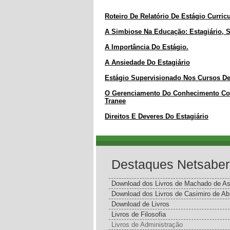
Roteiro De Relatório De Estágio Curricu
A Simbiose Na Educação: Estagiário, Su
A Importância Do Estágio.
A Ansiedade Do Estagiário
Estágio Supervisionado Nos Cursos De 
O Gerenciamento Do Conhecimento Co
Tranee
Direitos E Deveres Do Estagiário
Destaques Netsaber
Download dos Livros de Machado de As
Download dos Livros de Casimiro de Ab
Download de Livros
Livros de Filosofia
Livros de Administração