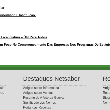
lar
pervisor E Instituição.
Licenciatura – Útil Para Todos
m Foco No Comprometimento Das Empresas Nos Programas De Estági
Destaques Netsaber
Re
sis
Artigos sobre Informática
Arti
reu
Artigos sobre Vendas
Resu
Resumo de A Arte da Guerra
Biog
Significado dos Nomes
Nome
Portal das Receitas