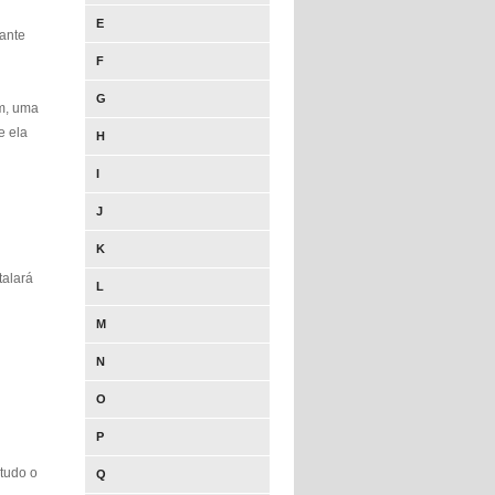
E
tante
F
G
m, uma
e ela
H
I
J
K
talará
L
M
N
O
P
 tudo o
Q