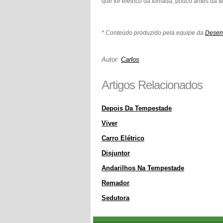
que for elétrico da tomada, pouco antes da 
* Conteúdo produzido pela equipe da
Desent
Autor:
Carlos
Artigos Relacionados
Depois Da Tempestade
Viver
Carro Elétrico
Disjuntor
Andarilhos Na Tempestade
Remador
Sedutora