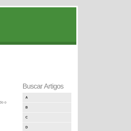
Buscar Artigos
A
do o
B
C
D