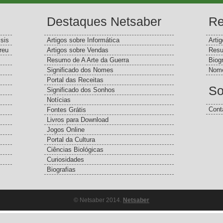
Destaques Netsaber
Re
sis
Artigos sobre Informática
Arti
reu
Artigos sobre Vendas
Resu
Resumo de A Arte da Guerra
Biog
Significado dos Nomes
Nome
Portal das Receitas
So
Significado dos Sonhos
Notícias
Cont
Fontes Grátis
Livros para Download
Jogos Online
Portal da Cultura
Ciências Biológicas
Curiosidades
Biografias
© Netsaber 2014.
Netsaber