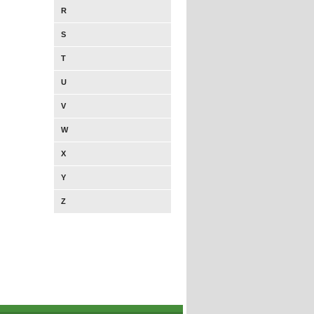
R
S
T
U
V
W
X
Y
Z