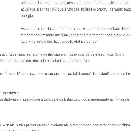
acontecer. Isso porque o sol, nesse ano, entrará em um ciclo de alta
atividade. Isso faz com que erupções solares ocorram, liberando bas
energia.
Essa energia pode chegar à Terra e provocar uma tempestade. Poré
tempestade um tanto diferente, chamada eletromagnética. Sabe o qu
faz? Frita tudo o que tiver circuito elétrico dentro!
á acontecer, mas seria uma destruição em massa dos meios eletrônicos. Como
várias empresas (se não todo mundo) ficarão em apuros!
 levaríamos 10 anos para nos recuperarmos de tal “trauma”. Isso significa que se ins
ram antes?
stade assim prejudicou a Europa e os Estados Unidos, queimando as linhas de
 se a gente puder prever quando exatamente a tempestade ocorrerá: basta desligar