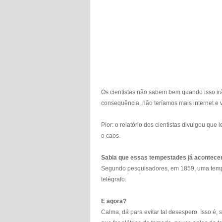
Os cientistas não sabem bem quando isso ir
consequência, não teríamos mais internet e 
Pior: o relatório dos cientistas divulgou que
o caos.
Sabia que essas tempestades já acontece
Segundo pesquisadores, em 1859, uma tempe
telégrafo.
E agora?
Calma, dá para evitar tal desespero. Isso é,