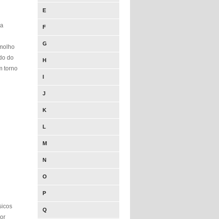
E
da
F
G
 molho
ido do
H
m torno
I
J
K
L
M
N
O
P
sicos
Q
or