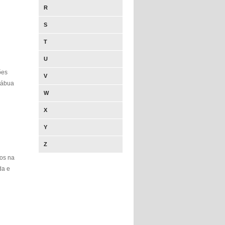
R
S
T
U
ões
V
 tábua
W
X
Y
Z
os na
da e