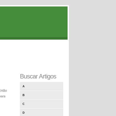
Buscar Artigos
A
Então
B
ara
C
D