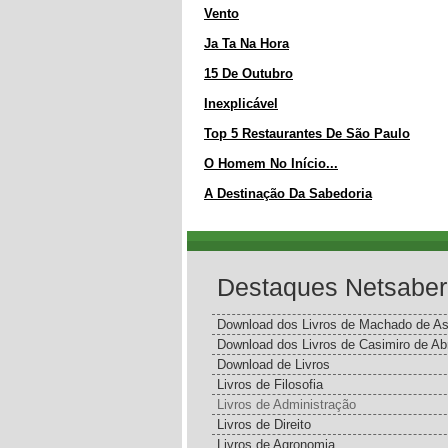
Vento
Ja Ta Na Hora
15 De Outubro
Inexplicável
Top 5 Restaurantes De São Paulo
O Homem No Início...
A Destinação Da Sabedoria
Destaques Netsaber
Download dos Livros de Machado de As
Download dos Livros de Casimiro de Ab
Download de Livros
Livros de Filosofia
Livros de Administração
Livros de Direito
Livros de Agronomia