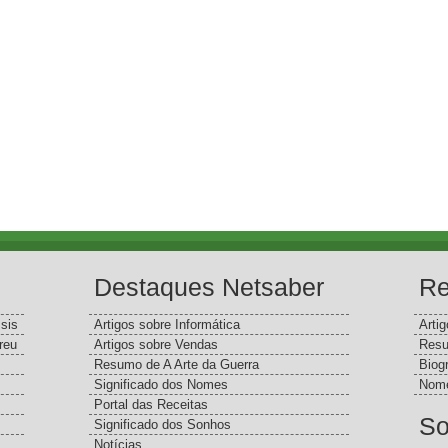
Destaques Netsaber
Re
sis
Artigos sobre Informática
Arti
reu
Artigos sobre Vendas
Resu
Resumo de A Arte da Guerra
Biog
Significado dos Nomes
Nome
Portal das Receitas
So
Significado dos Sonhos
Notícias