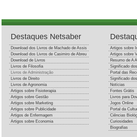
Destaques Netsaber
Destaq
Download dos Livros de Machado de Assis
Artigos sobre I
Download dos Livros de Casimiro de Abreu
Artigos sobre 
Download de Livros
Resumo de A A
Livros de Filosofia
Significado d
Livros de Administração
Portal das Rec
Livros de Direito
Significado do
Livros de Agronomia
Notícias
Artigos sobre Fisioterapia
Fontes Grátis
Artigos sobre Gestão
Livros para Do
Artigos sobre Marketing
Jogos Online
Artigos sobre Publicidade
Portal da Cultu
Artigos de Enfermagem
Ciências Bioló
Artigos sobre Economia
Curiosidades
Biografias