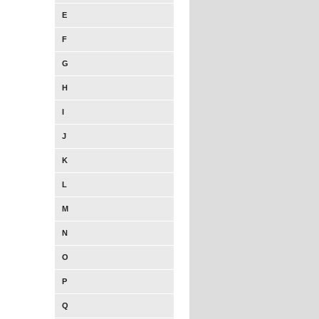
E
F
G
H
I
J
K
L
M
N
O
P
Q