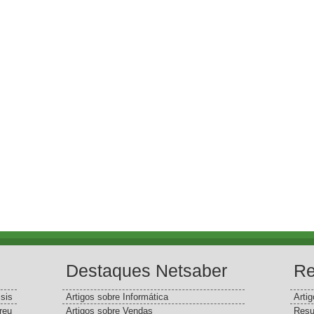
Destaques Netsaber
Re
sis
Artigos sobre Informática
Arti
reu
Artigos sobre Vendas
Resu