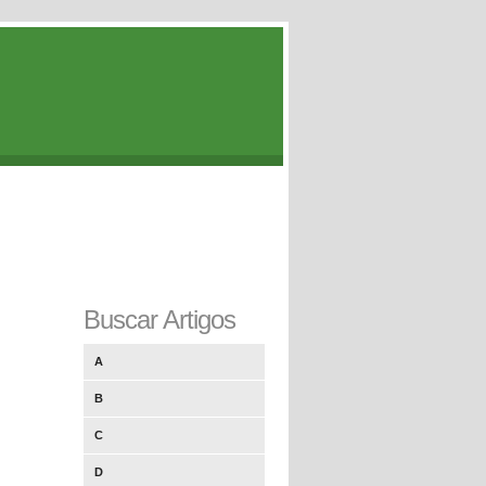
Buscar Artigos
A
B
C
D