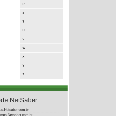
R
S
T
U
V
W
X
Y
Z
de NetSaber
gos.Netsaber.com.br
mos.Netsaber.com.br