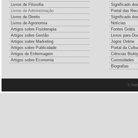
Livros de Filosofia
Significado d
Livros de Administração
Portal das Rec
Livros de Direito
Significado do
Livros de Agronomia
Notícias
Artigos sobre Fisioterapia
Fontes Grátis
Artigos sobre Gestão
Livros para Do
Artigos sobre Marketing
Jogos Online
Artigos sobre Publicidade
Portal da Cultu
Artigos de Enfermagem
Ciências Bioló
Artigos sobre Economia
Curiosidades
Biografias
© Net