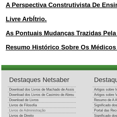
A Perspectiva Construtivista De Ensi
Livre ArbÍtrio.
As Pontuais Mudanças Trazidas Pela L
Resumo Histórico Sobre Os Médicos
Destaques Netsaber
Destaq
Download dos Livros de Machado de Assis
Artigos sobre I
Download dos Livros de Casimiro de Abreu
Artigos sobre 
Download de Livros
Resumo de A A
Livros de Filosofia
Significado d
Livros de Administração
Portal das Rec
Livros de Direito
Significado do