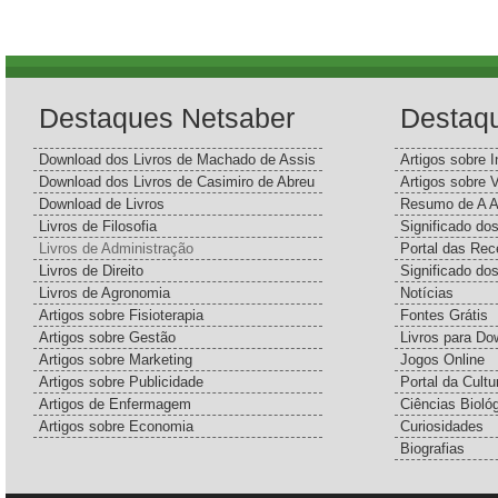
Destaques Netsaber
Destaq
Download dos Livros de Machado de Assis
Artigos sobre I
Download dos Livros de Casimiro de Abreu
Artigos sobre 
Download de Livros
Resumo de A A
Livros de Filosofia
Significado d
Livros de Administração
Portal das Rec
Livros de Direito
Significado do
Livros de Agronomia
Notícias
Artigos sobre Fisioterapia
Fontes Grátis
Artigos sobre Gestão
Livros para Do
Artigos sobre Marketing
Jogos Online
Artigos sobre Publicidade
Portal da Cultu
Artigos de Enfermagem
Ciências Bioló
Artigos sobre Economia
Curiosidades
Biografias