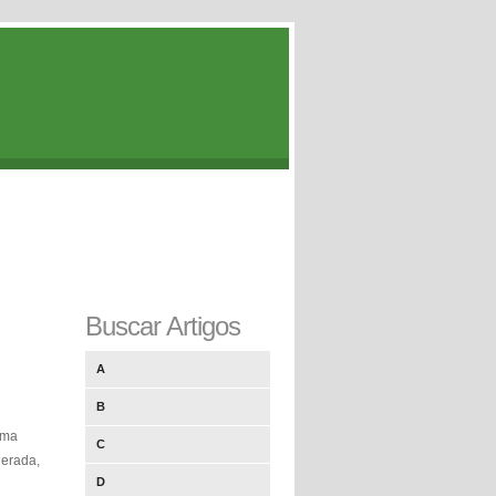
Buscar Artigos
A
B
uma
C
derada,
D