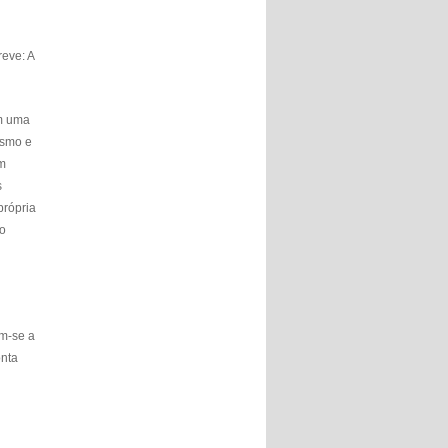
reve: A
em uma
ismo e
am
s
própria
no
em-se a
onta