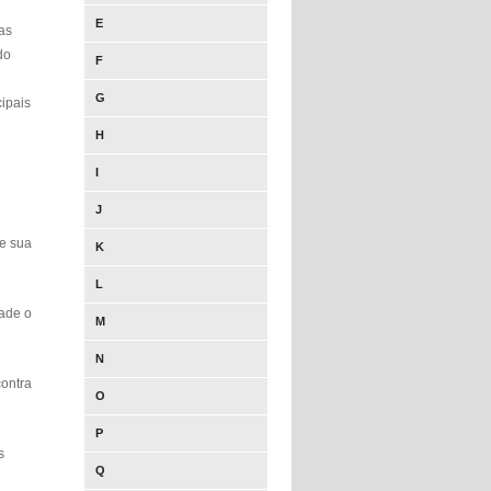
E
as
do
F
G
ipais
H
I
J
de sua
K
L
dade o
M
N
contra
O
P
s
Q