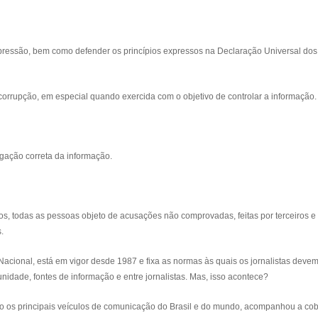
à opressão, bem como defender os princípios expressos na Declaração Universal dos
corrupção, em especial quando exercida com o objetivo de controlar a informação.
ulgação correta da informação.
tos, todas as pessoas objeto de acusações não comprovadas, feitas por terceiros e
.
Nacional
, está em vigor desde 1987 e fixa as normas às quais os jornalistas deve
idade, fontes de informação e entre jornalistas. Mas, isso acontece?
os principais veículos de comunicação do Brasil e do mundo, acompanhou a cob