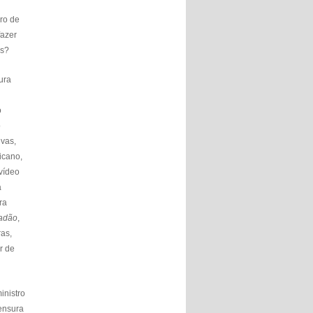
vro de
fazer
os?
ura
o
o
ivas,
icano,
vídeo
a
ra
adão
,
ras,
r de
inistro
censura