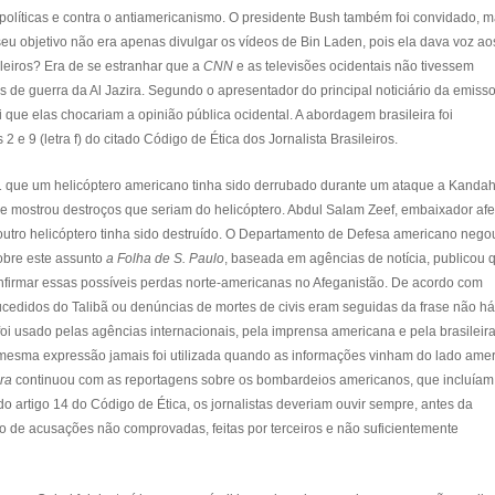
 políticas e contra o antiamericanismo. O presidente Bush também foi convidado, 
eu objetivo não era apenas divulgar os vídeos de Bin Laden, pois ela dava voz ao
ileiros? Era de se estranhar que a
CNN
e as televisões ocidentais não tivessem
 de guerra da Al Jazira. Segundo o apresentador do principal noticiário da emisso
 que elas chocariam a opinião pública ocidental. A abordagem brasileira foi
e 9 (letra f) do citado Código de Ética dos Jornalista Brasileiros.
 que um helicóptero americano tinha sido derrubado durante um ataque a Kandah
e mostrou destroços que seriam do helicóptero. Abdul Salam Zeef, embaixador af
outro helicóptero tinha sido destruído. O Departamento de Defesa americano nego
obre este assunto
a Folha de S. Paulo
, baseada em agências de notícia, publicou 
firmar essas possíveis perdas norte-americanas no Afeganistão. De acordo com
cedidos do Talibã ou denúncias de mortes de civis eram seguidas da frase não há
 foi usado pelas agências internacionais, pela imprensa americana e pela brasileir
 mesma expressão jamais foi utilizada quando as informações vinham do lado amer
ira
continuou com as reportagens sobre os bombardeios americanos, que incluíam
do artigo 14 do Código de Ética, os jornalistas deveriam ouvir sempre, antes da
to de acusações não comprovadas, feitas por terceiros e não suficientemente