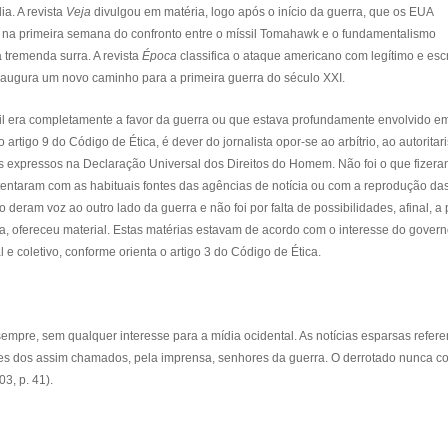
ia. A revista
Veja
divulgou em matéria, logo após o início da guerra, que os EUA
ue na primeira semana do confronto entre o míssil Tomahawk e o fundamentalismo
tremenda surra. A revista
Época
classifica o ataque americano com legítimo e esc
naugura um novo caminho para a primeira guerra do século XXI.
sil era completamente a favor da guerra ou que estava profundamente envolvido 
artigo 9 do Código de Ética, é dever do jornalista opor-se ao arbítrio, ao autoritar
s expressos na Declaração Universal dos Direitos do Homem. Não foi o que fizer
ontentaram com as habituais fontes das agências de notícia ou com a reprodução da
deram voz ao outro lado da guerra e não foi por falta de possibilidades, afinal, a 
ra, ofereceu material. Estas matérias estavam de acordo com o interesse do gover
 e coletivo, conforme orienta o artigo 3 do Código de Ética.
sempre, sem qualquer interesse para a mídia ocidental. As notícias esparsas refer
ões dos assim chamados, pela imprensa, senhores da guerra. O derrotado nunca c
3, p. 41).