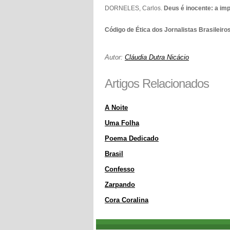
DORNELES, Carlos.
Deus é inocente: a im
Código de Ética dos Jornalistas Brasileiro
Autor:
Cláudia Dutra Nicácio
Artigos Relacionados
A Noite
Uma Folha
Poema Dedicado
Brasil
Confesso
Zarpando
Cora Coralina