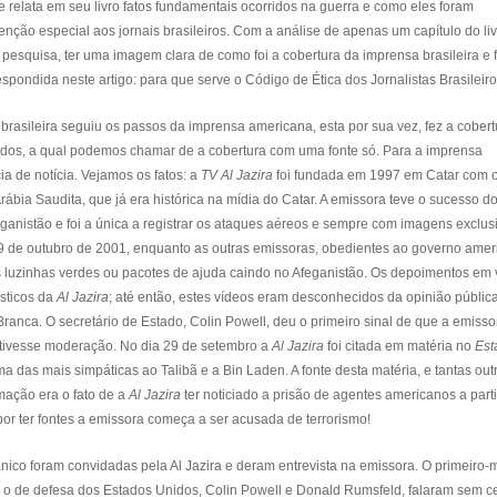
le relata em seu livro fatos fundamentais ocorridos na guerra e como eles foram
nção especial aos jornais brasileiros. Com a análise de apenas um capítulo do li
 pesquisa, ter uma imagem clara de como foi a cobertura da imprensa brasileira e 
spondida neste artigo: para que serve o Código de Ética dos Jornalistas Brasileir
rasileira seguiu os passos da imprensa americana, esta por sua vez, fez a cobert
dos, a qual podemos chamar de a cobertura com uma fonte só. Para a imprensa
ia de notícia. Vejamos os fatos: a
TV Al Jazira
foi fundada em 1997 em Catar com 
rábia Saudita, que já era histórica na mídia do Catar. A emissora teve o sucesso d
nistão e foi a única a registrar os ataques aéreos e sempre com imagens exclus
9 de outubro de 2001, enquanto as outras emissoras, obedientes ao governo amer
luzinhas verdes ou pacotes de ajuda caindo no Afeganistão. Os depoimentos em 
ísticos da
Al Jazira
; até então, estes vídeos eram desconhecidos da opinião públic
anca. O secretário de Estado, Colin Powell, deu o primeiro sinal de que a emisso
a tivesse moderação. No dia 29 de setembro a
Al Jazira
foi citada em matéria no
Est
 das mais simpáticas ao Talibã e a Bin Laden. A fonte desta matéria, e tantas out
rmação era o fato de a
Al Jazira
ter noticiado a prisão de agentes americanos a parti
por ter fontes a emissora começa a ser acusada de terrorismo!
nico foram convidadas pela Al Jazira e deram entrevista na emissora. O primeiro-m
o e o de defesa dos Estados Unidos, Colin Powell e Donald Rumsfeld, falaram sem 