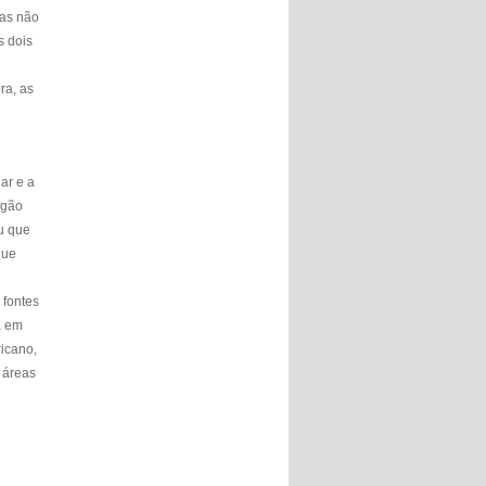
mas não
s dois
ra, as
ar e a
egão
u que
que
 fontes
a em
icano,
 áreas