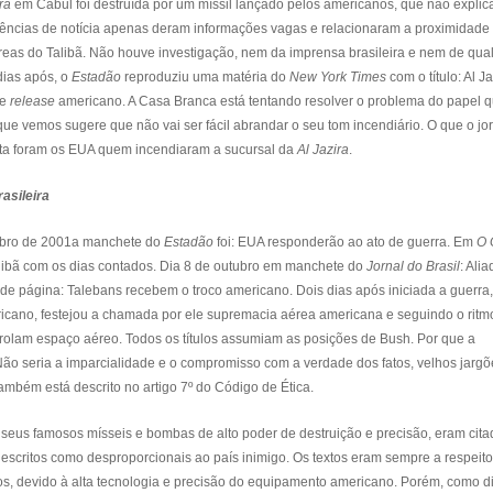
ra
em Cabul foi destruída por um míssil lançado pelos americanos, que não expli
gências de notícia apenas deram informações vagas e relacionaram a proximidade
aéreas do Talibã. Não houve investigação, nem da imprensa brasileira e nem de qua
dias após, o
Estadão
reproduziu uma matéria do
New York Times
com o título: Al Ja
de
release
americano. A Casa Branca está tentando resolver o problema do papel q
e vemos sugere que não vai ser fácil abrandar o seu tom incendiário. O que o jo
sta foram os EUA quem incendiaram a sucursal da
Al Jazira
.
asileira
embro de 2001a manchete do
Estadão
foi: EUA responderão ao ato de guerra.
Em
O 
alibã com os dias contados. Dia 8 de outubro em manchete do
Jornal do Brasil
: Ali
a de página: Talebans recebem o troco americano. Dois dias após iniciada a guerra,
icano, festejou a chamada por ele supremacia aérea americana e seguindo o ritm
trolam espaço aéreo. Todos os títulos assumiam as posições de Bush. Por que a
 Não seria a imparcialidade e o compromisso com a verdade dos fatos, velhos jarg
também está descrito no artigo 7º do Código de Ética.
seus famosos mísseis e bombas de alto poder de destruição e precisão, eram cita
scritos como desproporcionais ao país inimigo. Os textos eram sempre a respeito
os, devido à alta tecnologia e precisão do equipamento americano. Porém, como d