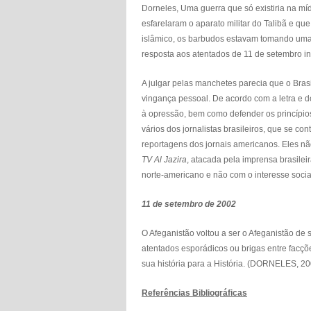
Dorneles, Uma guerra que só existiria na míd
esfarelaram o aparato militar do Talibã e q
islâmico, os barbudos estavam tomando uma 
resposta aos atentados de 11 de setembro i
A julgar pelas manchetes parecia que o Bra
vingança pessoal. De acordo com a letra e do 
à opressão, bem como defender os princípio
vários dos jornalistas brasileiros, que se c
reportagens dos jornais americanos. Eles não 
TV Al Jazira
, atacada pela imprensa brasilei
norte-americano e não com o interesse social
11 de setembro de 2002
O Afeganistão voltou a ser o Afeganistão de 
atentados esporádicos ou brigas entre facç
sua história para a História. (DORNELES, 200
Referências Bibliográficas