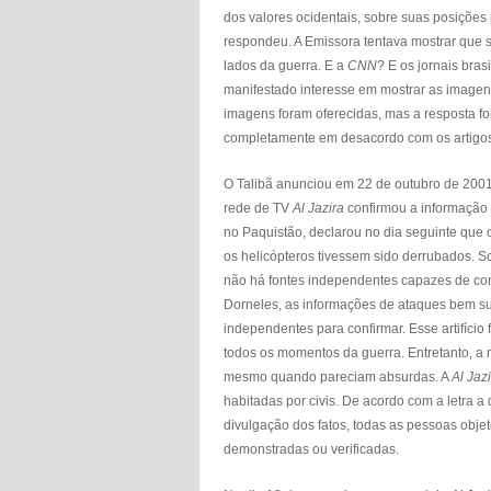
dos valores ocidentais, sobre suas posições
respondeu. A Emissora tentava mostrar que s
lados da guerra. E a
CNN
? E os jornais bras
manifestado interesse em mostrar as imagens
imagens foram oferecidas, mas a resposta foi
completamente em desacordo com os artigos 2 
O Talibã anunciou em 22 de outubro de 2001
rede de TV
Al Jazira
confirmou a informação 
no Paquistão, declarou no dia seguinte que 
os helicópteros tivessem sido derrubados. S
não há fontes independentes capazes de con
Dorneles, as informações de ataques bem su
independentes para confirmar. Esse artifício
todos os momentos da guerra. Entretanto, a
mesmo quando pareciam absurdas. A
Al Jaz
habitadas por civis. De acordo com a letra a 
divulgação dos fatos, todas as pessoas obje
demonstradas ou verificadas.