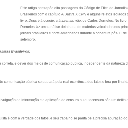
Este artigo contrapõe oito passagens do Código de Ética do Jornalist
Brasileiros com o capítulo
Al Jazira
X
CNN
e alguns relatos isolados 
livro:
Deus é Inocente: a Imprensa, não
,
de
Carlos Dorneles. No livro
Dorneles faz uma análise detalhada de matérias veiculadas nos princ
jornais brasileiros e norte-americanos durante a cobertura pós-11 de
setembro.
listas Brasileiros:
sa e correta, é dever dos meios de comunicação pública, independente da natureza 
de comunicação pública se pautará pela real ocorrência dos fatos e terá por finali
vre divulgação da informação e a aplicação de censura ou autocensura são um delito 
lista é com a verdade dos fatos, e seu trabalho se pauta pela precisa apuração do