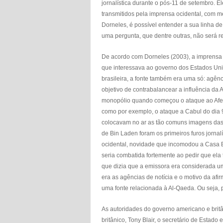
jornalística durante o pós-11 de setembro. E
transmitidos pela imprensa ocidental, com me
Dorneles, é possível entender a sua linha de
uma pergunta, que dentre outras, não será re
De acordo com Dorneles (2003), a imprensa b
que interessava ao governo dos Estados Uni
brasileira, a fonte também era uma só: agênc
objetivo de contrabalancear a influência da A
monopólio quando começou o ataque ao Afega
como por exemplo, o ataque a Cabul do dia 
colocavam no ar as tão comuns imagens das 
de Bin Laden foram os primeiros furos jornal
ocidental, novidade que incomodou a Casa Br
seria combatida fortemente ao pedir que el
que dizia que a emissora era considerada uma
era as agências de notícia e o motivo da afi
uma fonte relacionada à Al-Qaeda. Ou seja, 
As autoridades do governo americano e britâ
britânico, Tony Blair, o secretário de Estad