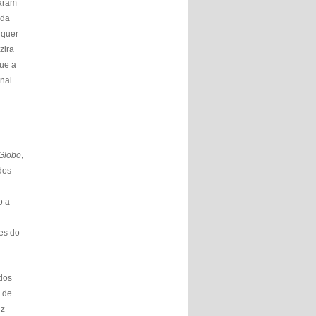
caram
 da
lquer
zira
ue a
rnal
Globo
,
ados
o a
ões do
dos
 de
iz