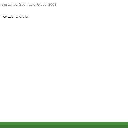
prensa, não
. São Paulo: Globo, 2003.
s:
www.fenaj.org.br
.