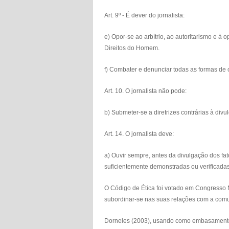
Art. 9º - É dever do jornalista:
e) Opor-se ao arbítrio, ao autoritarismo e 
Direitos do Homem.
f) Combater e denunciar todas as formas de 
Art. 10. O jornalista não pode:
b) Submeter-se a diretrizes contrárias à div
Art. 14. O jornalista deve:
a) Ouvir sempre, antes da divulgação dos fa
suficientemente demonstradas ou verificadas
O Código de Ética foi votado
em Congresso 
subordinar-se nas suas relações com a comun
Dorneles (2003), usando como embasamento 