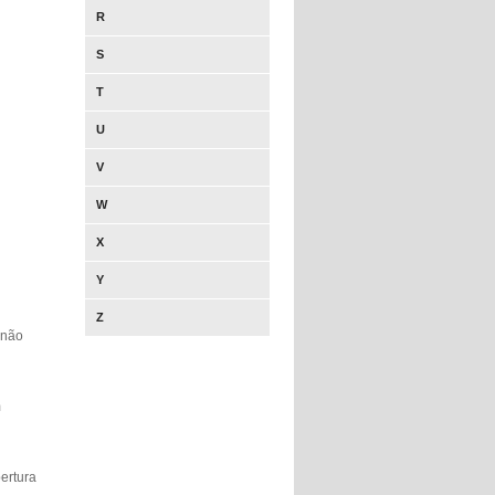
R
S
T
U
V
W
X
Y
Z
 não
m
ertura