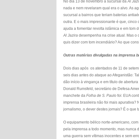
No dia 13 de novembro a sucursal da
Al Jazi
nada e nem revelaram qual era o alvo. As a
sucursal a bairros que teriam baterias anti
outra. E o mais impressionante é que, cinco 
ajuda a fomentar revolta islâmica e em tom 
Al Jazira
desempenha na crise atual. Mas o qu
quis dizer com tom incendiário? Ao que con
Outras matérias divulgadas na imprensa br
Dois dias após os atentados de 11 de set
seis dias antes do ataque ao Afeganistão: T
dão início à vingança e em título de abertur
Donald Rumsfeld, secretário de Defesa Amer
manchete da
Folha de S. Paulo
foi: EUA con
imprensa brasileira não foi mais apurativa?
jornalismo, o dever destes jornais? É o que 
O equipamento bélico norte-americano, com 
pela imprensa a todo momento, mas nunca de
uma guerra sem vítimas inocentes e sem err