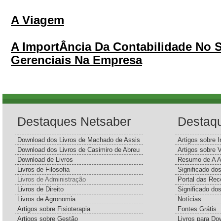
A Viagem
A ImportÂncia Da Contabilidade No 
Gerenciais Na Empresa
Destaques Netsaber
Destaq
Download dos Livros de Machado de Assis
Artigos sobre I
Download dos Livros de Casimiro de Abreu
Artigos sobre 
Download de Livros
Resumo de A A
Livros de Filosofia
Significado d
Livros de Administração
Portal das Rec
Livros de Direito
Significado do
Livros de Agronomia
Notícias
Artigos sobre Fisioterapia
Fontes Grátis
Artigos sobre Gestão
Livros para Do