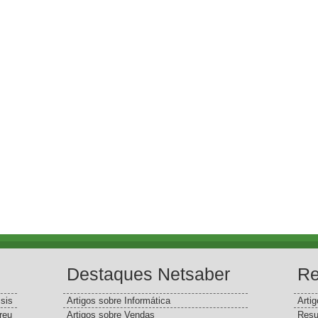
Destaques Netsaber
Re
sis
Artigos sobre Informática
Arti
reu
Artigos sobre Vendas
Resu