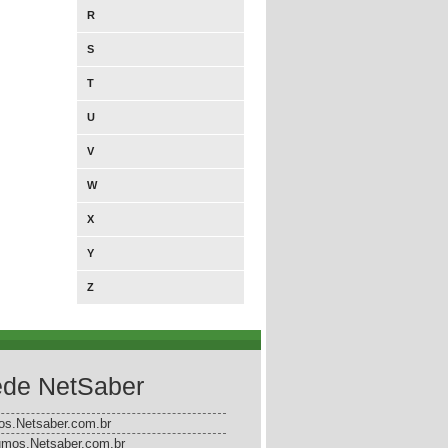
R
S
T
U
V
W
X
Y
Z
de NetSaber
gos.Netsaber.com.br
mos.Netsaber.com.br