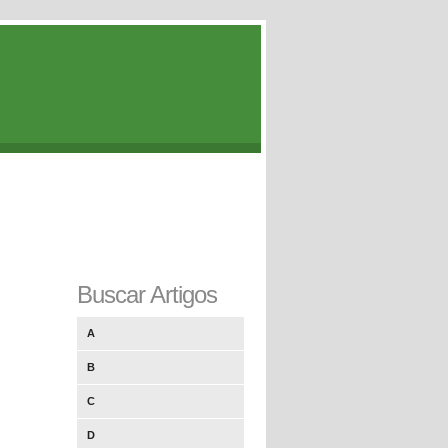
Buscar Artigos
A
B
C
D