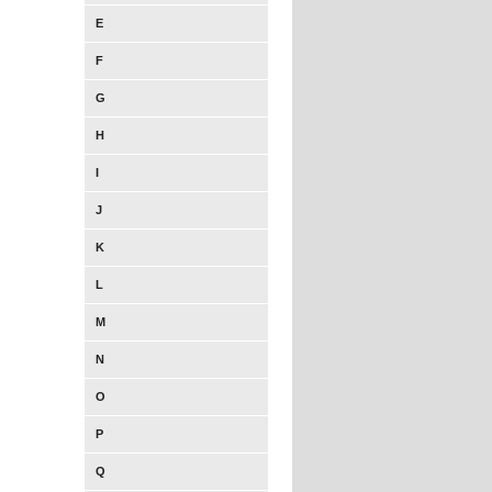
E
F
G
H
I
J
K
L
M
N
O
P
Q