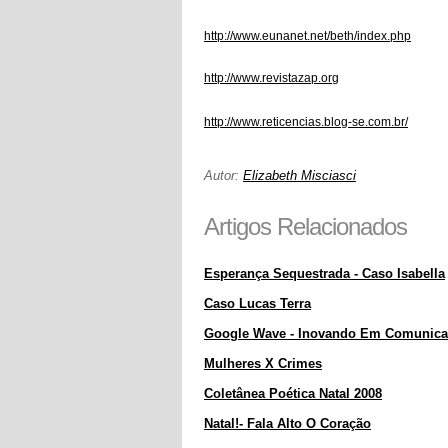
http://www.eunanet.net/beth/index.php
http://www.revistazap.org
http://www.reticencias.blog-se.com.br/
Autor:
Elizabeth Misciasci
Artigos Relacionados
Esperança Sequestrada - Caso Isabella
Caso Lucas Terra
Google Wave - Inovando Em Comunic
Mulheres X Crimes
Coletânea Poética Natal 2008
Natal!- Fala Alto O Coração