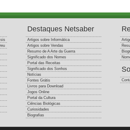
Destaques Netsaber
Re
sis
Artigos sobre Informática
Arti
reu
Artigos sobre Vendas
Resu
Resumo de A Arte da Guerra
Biog
Significado dos Nomes
Nome
Portal das Receitas
So
Significado dos Sonhos
Notícias
Cont
Fontes Grátis
Livros para Download
Jogos Online
Portal da Cultura
Ciências Biológicas
Curiosidades
Biografias