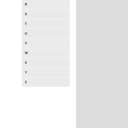
R
S
T
U
V
W
X
Y
Z