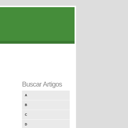
Buscar Artigos
A
B
C
D