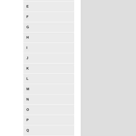
E
F
G
H
I
J
K
L
M
N
O
P
Q