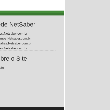
de NetSaber
gos.Netsaber.com.br
mos.Netsaber.com.br
rafias.Netsaber.com.br
s.Netsaber.com.br
bre o Site
ato