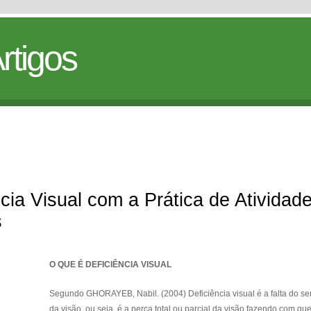
rtigos
cia Visual com a Prática de Atividad
s
O QUE É DEFICIÊNCIA VISUAL
Segundo GHORAYEB, Nabil. (2004) Deficiência visual é a falta do se
da visão, ou seja, é a perca total ou parcial da visão fazendo com qu