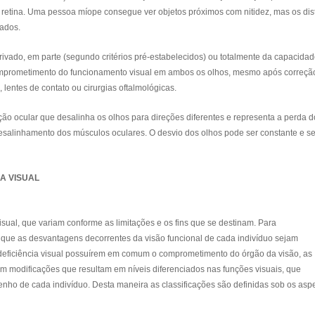
 retina. Uma pessoa míope consegue ver objetos próximos com nitidez, mas os dis
ados.
privado, em parte (segundo critérios pré-estabelecidos) ou totalmente da capacida
comprometimento do funcionamento visual em ambos os olhos, mesmo após correçã
lentes de contato ou cirurgias oftalmológicas.
ção ocular que desalinha os olhos para direções diferentes e representa a perda d
desalinhamento dos músculos oculares. O desvio dos olhos pode ser constante e 
A VISUAL
visual, que variam conforme as limitações e os fins que se destinam. Para
ue as desvantagens decorrentes da visão funcional de cada indivíduo sejam
deficiência visual possuírem em comum o comprometimento do órgão da visão, as
m modificações que resultam em níveis diferenciados nas funções visuais, que
nho de cada indivíduo. Desta maneira as classificações são definidas sob os aspe