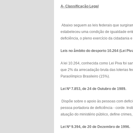
A- Classificação Legal
Abaixo seguem as leis federais que surgira
estabeleceu uma condição de igualdade entr
deficiência, o pleno exercício da cidada
Leis no âmbito do desporto 10.264 (Lei Piva)
A lei 10.264, conhecida como Lei Piva foi 
que 2% da arrecadação bruta das loterias fe
Paraolímpico Brasileiro (15%).
Lei Nº 7.853, de 24 de Outubro de 1989.
Dispõe sobre o apoio às pessoas com deficiê
pessoa portadora de deficiência - corde. Insti
atuação do ministério público, define crimes,
Lei Nº 9.394, de 20 de Dezembro de 1996.