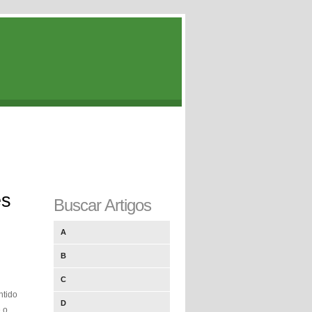
es
Buscar Artigos
A
B
C
ntido
D
e o