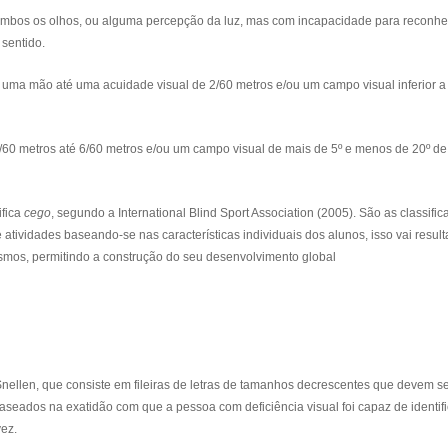
ambos os olhos, ou alguma percepção da luz, mas com incapacidade para reconhe
sentido.
 uma mão até uma acuidade visual de 2/60 metros e/ou um campo visual inferior a
/60 metros até 6/60 metros e/ou um campo visual de mais de 5º e menos de 20º de
ifica
cego
, segundo a International Blind Sport Association (2005). São as classifi
tividades baseando-se nas características individuais dos alunos, isso vai resul
mos, permitindo a construção do seu desenvolvimento global
nellen, que consiste em fileiras de letras de tamanhos decrescentes que devem se
aseados na exatidão com que a pessoa com deficiência visual foi capaz de identifi
vez.