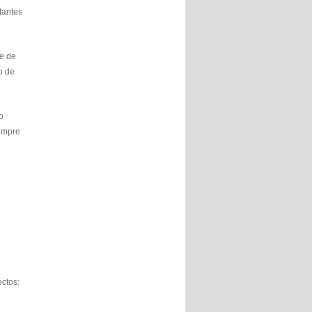
tantes
de de
o de
o
sempre
ctos: