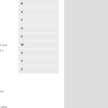
R
S
T
U
V
W
em que
á a
X
Y
Z
ela
a uma