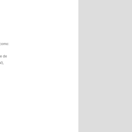
 como:
de de
l),