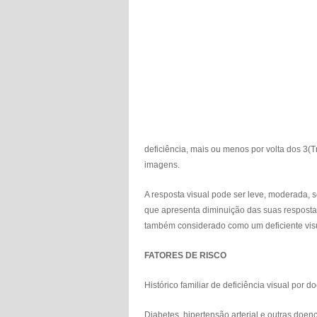
deficiência, mais ou menos por volta dos 3(Tr
imagens.
A resposta visual pode ser leve, moderada, 
que apresenta diminuição das suas resposta
também considerado como um deficiente vis
FATORES DE RISCO
Histórico familiar de deficiência visual por d
Diabetes, hipertensão arterial e outras doen