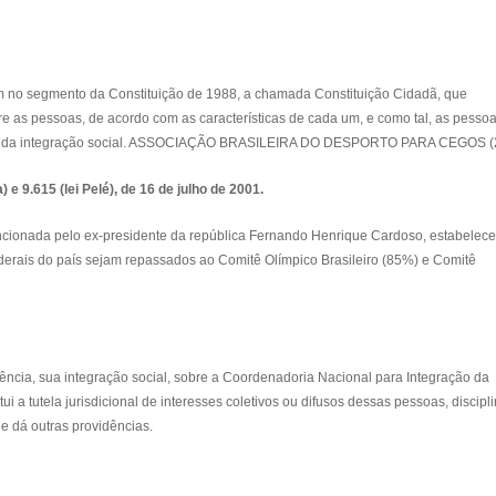
m no segmento da Constituição de 1988, a chamada Constituição Cidadã, que
e as pessoas, de acordo com as características de cada um, e como tal, as pesso
nia e da integração social. ASSOCIAÇÃO BRASILEIRA DO DESPORTO PARA CEGOS (
 e 9.615 (lei Pelé), de 16 de julho de 2001.
sancionada pelo ex-presidente da república Fernando Henrique Cardoso, estabelec
derais do país sejam repassados ao Comitê Olímpico Brasileiro (85%) e Comitê
ncia, sua integração social, sobre a Coordenadoria Nacional para Integração da
tui a tutela jurisdicional de interesses coletivos ou difusos dessas pessoas, discipl
 e dá outras providências.