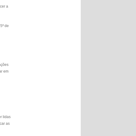
cer a
 5º de
cações
tar em
r lidas
car as