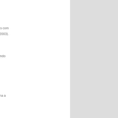
as com
2003).
endo
ina a