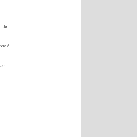
tando
brio é
 ao