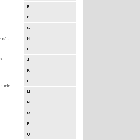
E
F
a.
G
H
le não
I
 a
J
K
L
aquele
M
m
N
O
P
Q