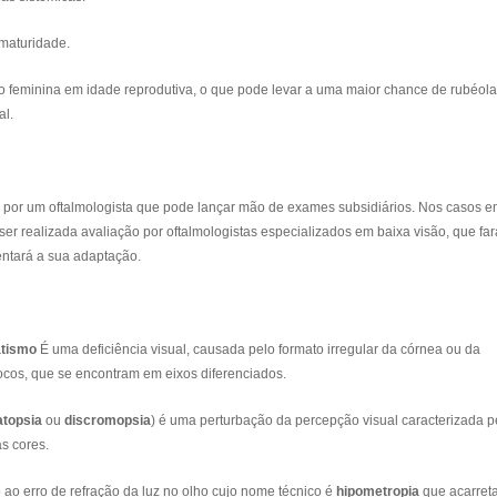
ematuridade.
 feminina em idade reprodutiva, o que pode levar a uma maior chance de rubéola
al.
s por um oftalmologista que pode lançar mão de exames subsidiários. Nos casos 
 ser realizada avaliação por oftalmologistas especializados em baixa visão, que far
ientará a sua adaptação.
tismo
É uma deficiência visual, causada pelo formato irregular da córnea ou da
ocos, que se encontram em eixos diferenciados.
topsia
ou
discromopsia
) é uma perturbação da percepção visual caracterizada p
s cores.
 ao erro de refração da luz no olho cujo nome técnico é
hipometropia
que acarret