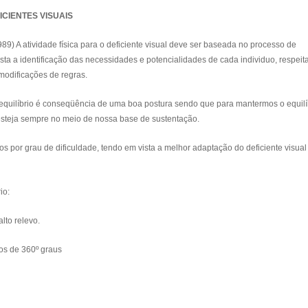
ICIENTES VISUAIS
 A atividade física para o deficiente visual deve ser baseada no processo de
ta a identificação das necessidades e potencialidades de cada individuo, respei
modificações de regras.
equilíbrio é conseqüência de uma boa postura sendo que para mantermos o equilí
esteja sempre no meio de nossa base de sustentação.
dos por grau de dificuldade, tendo em vista a melhor adaptação do deficiente visual
io:
to relevo.
os de 360º graus