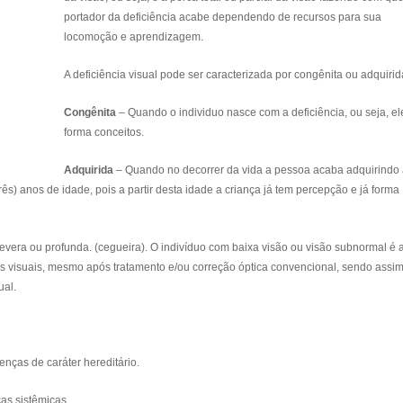
portador da deficiência acabe dependendo de recursos para sua
locomoção e aprendizagem.
A deficiência visual pode ser caracterizada por congênita ou adquirid
Congênita
– Quando o individuo nasce com a deficiência, ou seja, e
forma conceitos.
Adquirida
– Quando no decorrer da vida a pessoa acaba adquirindo
ês) anos de idade, pois a partir desta idade a criança já tem percepção e já forma
severa ou profunda. (cegueira). O indivíduo com baixa visão ou visão subnormal é 
s visuais, mesmo após tratamento e/ou correção óptica convencional, sendo assi
ual.
oenças de caráter hereditário.
ças sistêmicas.