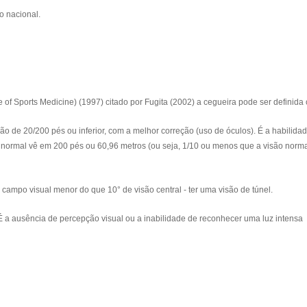
o nacional.
f Sports Medicine) (1997) citado por Fugita (2002) a cegueira pode ser definida
isão de 20/200 pés ou inferior, com a melhor correção (uso de óculos). É a habilida
 normal vê em 200 pés ou 60,96 metros (ou seja, 1/10 ou menos que a visão norma
m campo visual menor do que 10° de visão central - ter uma visão de túnel.
É a ausência de percepção visual ou a inabilidade de reconhecer uma luz intensa