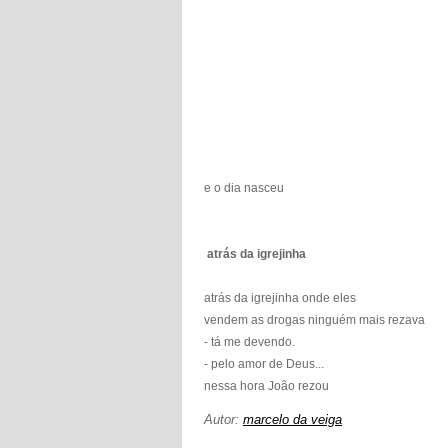
e o dia nasceu
atrás da igrejinha
atrás da igrejinha onde eles
vendem as drogas ninguém mais rezava
- tá me devendo.
- pelo amor de Deus...
nessa hora João rezou
Autor:
marcelo da veiga