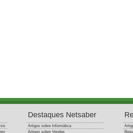
Destaques Netsaber
Re
sis
Artigos sobre Informática
Arti
reu
Artigos sobre Vendas
Resu