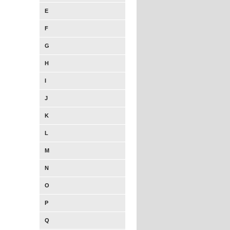
E
F
G
H
I
J
K
L
M
N
O
P
Q