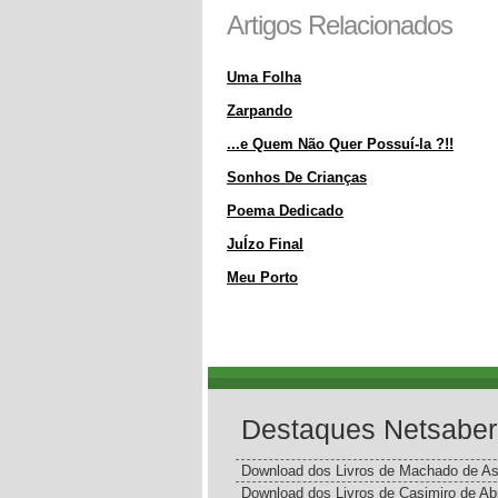
Artigos Relacionados
Uma Folha
Zarpando
...e Quem Não Quer Possuí-la ?!!
Sonhos De Crianças
Poema Dedicado
JuÍzo Final
Meu Porto
Destaques Netsaber
Download dos Livros de Machado de As
Download dos Livros de Casimiro de Ab