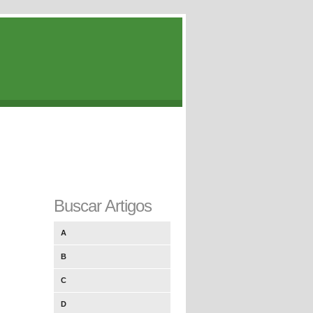
Buscar Artigos
A
B
C
D