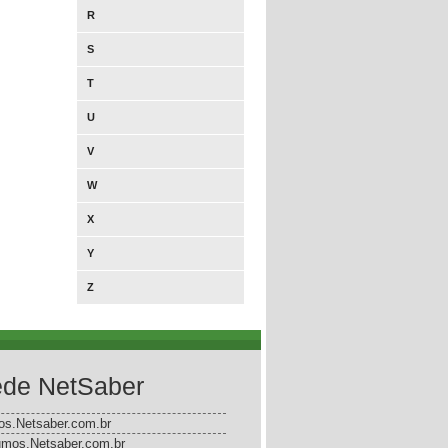
R
S
T
U
V
W
X
Y
Z
de NetSaber
gos.Netsaber.com.br
mos.Netsaber.com.br