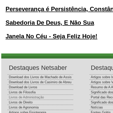
Perseverança é Persistência, Constân
Sabedoria De Deus, E Não Sua
Janela No Céu - Seja Feliz Hoje!
Destaques Netsaber
Destaq
Download dos Livros de Machado de Assis
Artigos sobre I
Download dos Livros de Casimiro de Abreu
Artigos sobre 
Download de Livros
Resumo de A A
Livros de Filosofia
Significado d
Livros de Administração
Portal das Rec
Livros de Direito
Significado do
Livros de Agronomia
Notícias
Artigos sobre Fisioterapia
Fontes Grátis