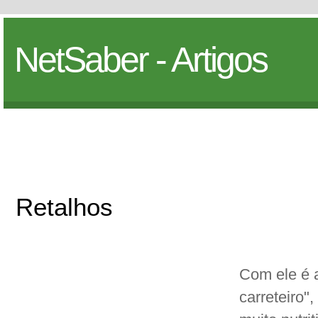
NetSaber - Artigos
Retalhos
Com ele é 
carreteiro",