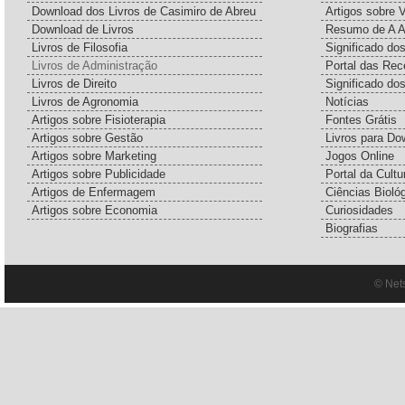
Download dos Livros de Casimiro de Abreu
Artigos sobre 
Download de Livros
Resumo de A A
Livros de Filosofia
Significado d
Livros de Administração
Portal das Rec
Livros de Direito
Significado do
Livros de Agronomia
Notícias
Artigos sobre Fisioterapia
Fontes Grátis
Artigos sobre Gestão
Livros para Do
Artigos sobre Marketing
Jogos Online
Artigos sobre Publicidade
Portal da Cultu
Artigos de Enfermagem
Ciências Bioló
Artigos sobre Economia
Curiosidades
Biografias
© Net