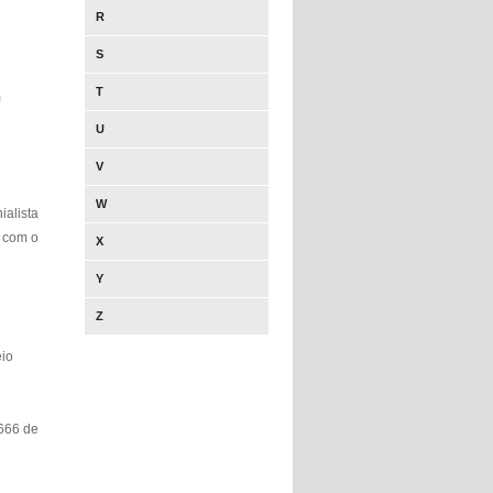
R
S
T
m
U
V
W
ialista
a com o
X
Y
Z
eio
.666 de