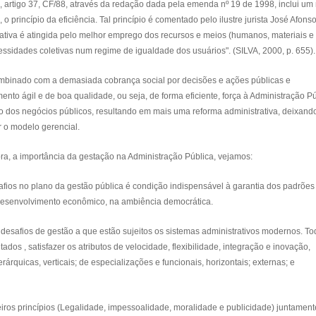
o, artigo 37, CF/88, através da redação dada pela emenda nº 19 de 1998, inclui um
o princípio da eficiência. Tal princípio é comentado pelo ilustre jurista José Afons
trativa é atingida pelo melhor emprego dos recursos e meios (humanos, materiais e
ecessidades coletivas num regime de igualdade dos usuários". (SILVA, 2000, p. 655).
ombinado com a demasiada cobrança social por decisões e ações públicas e
to ágil e de boa qualidade, ou seja, de forma eficiente, força à Administração P
 dos negócios públicos, resultando em mais uma reforma administrativa, deixand
 o modelo gerencial.
ra, a importância da gestação na Administração Pública, vejamos:
afios no plano da gestão pública é condição indispensável à garantia dos padrões
desenvolvimento econômico, na ambiência democrática.
 desafios de gestão a que estão sujeitos os sistemas administrativos modernos. T
dos , satisfazer os atributos de velocidade, flexibilidade, integração e inovação,
árquicas, verticais; de especializações e funcionais, horizontais; externas; e
iros princípios (Legalidade, impessoalidade, moralidade e publicidade) juntamen