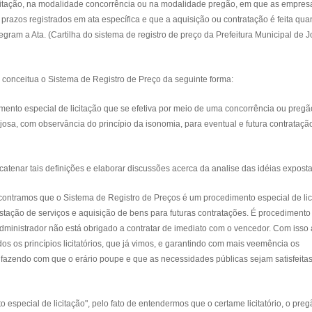
licitação, na modalidade concorrência ou na modalidade pregão, em que as empres
 prazos registrados em ata específica e que a aquisição ou contratação é feita qu
gram a Ata. (Cartilha do sistema de registro de preço da Prefeitura Municipal de 
 conceitua o Sistema de Registro de Preço da seguinte forma:
ento especial de licitação que se efetiva por meio de uma concorrência ou preg
osa, com observância do princípio da isonomia, para eventual e futura contrataçã
ncatenar tais definições e elaborar discussões acerca da analise das idéias exposta
contramos que o Sistema de Registro de Preços é um procedimento especial de lic
restação de serviços e aquisição de bens para futuras contratações. É procedimento
 Administrador não está obrigado a contratar de imediato com o vencedor. Com isso 
os os princípios licitatórios, que já vimos, e garantindo com mais veemência os
, fazendo com que o erário poupe e que as necessidades públicas sejam satisfeita
special de licitação", pelo fato de entendermos que o certame licitatório, o pre