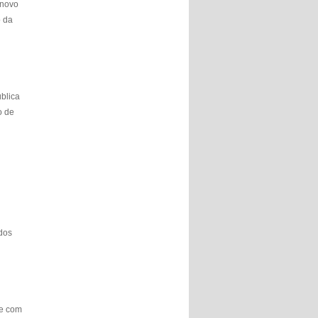
 novo
o da
ública
o de
odos
te com