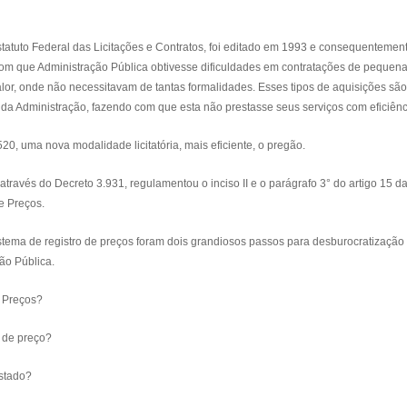
tatuto Federal das Licitações e Contratos, foi editado em 1993 e consequentemen
o com que Administração Pública obtivesse dificuldades em contratações de pequen
lor, onde não necessitavam de tantas formalidades. Esses tipos de aquisições são
s da Administração, fazendo com que esta não prestasse seus serviços com eficiênc
20, uma nova modalidade licitatória, mais eficiente, o pregão.
ravés do Decreto 3.931, regulamentou o inciso II e o parágrafo 3° do artigo 15 da
e Preços.
stema de registro de preços foram dois grandiosos passos para desburocratização
ão Pública.
e Preços?
 de preço?
Estado?