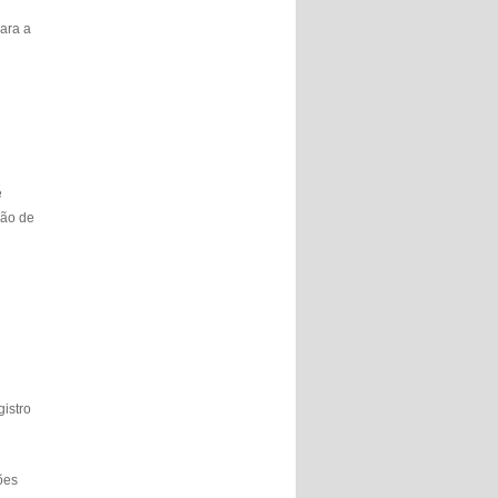
para a
e
ção de
gistro
ões