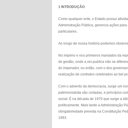
1 INTRODUÇÃO
Como qualquer ente, o Estado possui ativida
Administração Pública, gerencia ações para
particulares.
Ao longo de nossa história podemos observa
No império e nos primeiros mandatos da repú
de gestão, onde a
res publica
não se difere
do imperador, ou então, com o dos governan
realização de contratos celebrados ao bel p
Com o advento da democracia, surge um novo
patrimonialista são cortadas, e princípios c
social. É na década de 1970 que surge a idé
politicamente. Mais tarde a Administração Pú
obrigatoriedade prevista na Constituição Fe
1993.