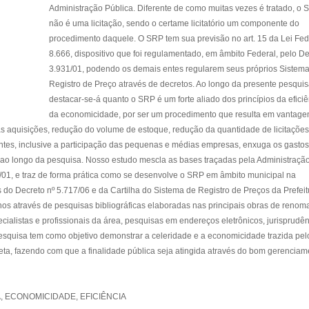
Administração Pública. Diferente de como muitas vezes é tratado, o
não é uma licitação, sendo o certame licitatório um componente do
procedimento daquele. O SRP tem sua previsão no art. 15 da Lei Fed
8.666, dispositivo que foi regulamentado, em âmbito Federal, pelo D
3.931/01, podendo os demais entes regularem seus próprios Sistem
Registro de Preço através de decretos. Ao longo da presente pesqui
destacar-se-á quanto o SRP é um forte aliado dos princípios da eficiê
da economicidade, por ser um procedimento que resulta em vantage
s aquisições, redução do volume de estoque, redução da quantidade de licitações
tantes, inclusive a participação das pequenas e médias empresas, enxuga os gasto
s ao longo da pesquisa. Nosso estudo mescla as bases traçadas pela Administraçã
1/01, e traz de forma prática como se desenvolve o SRP em âmbito municipal na
 do Decreto nº 5.717/06 e da Cartilha do Sistema de Registro de Preços da Prefeit
s através de pesquisas bibliográficas elaboradas nas principais obras de renom
ialistas e profissionais da área, pesquisas em endereços eletrônicos, jurisprudên
esquisa tem como objetivo demonstrar a celeridade e a economicidade trazida pel
ta, fazendo com que a finalidade pública seja atingida através do bom gerenciam
A, ECONOMICIDADE, EFICIÊNCIA