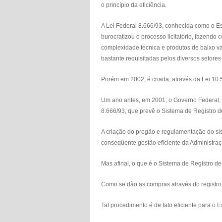
o princípio da eficiência.
A Lei Federal 8.666/93, conhecida como o Es
burocratizou o processo licitatório, fazend
complexidade técnica e produtos de baixo va
bastante requisitadas pelos diversos setore
Porém em 2002, é criada, através da Lei 10.5
Um ano antes, em 2001, o Governo Federal, at
8.666/93, que prevê o Sistema de Registro d
A criação do pregão e regulamentação do si
conseqüente gestão eficiente da Administraç
Mas afinal, o que é o Sistema de Registro d
Como se dão as compras através do registro
Tal procedimento é de fato eficiente para o 