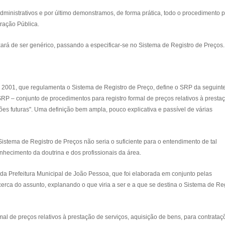
administrativos e por último demonstramos, de forma prática, todo o procedimento 
tração Pública.
xará de ser genérico, passando a especificar-se no Sistema de Registro de Preços.
 de 2001, que regulamenta o Sistema de Registro de Preço, define o SRP da seguint
SRP – conjunto de procedimentos para registro formal de preços relativos à presta
ões futuras". Uma definição bem ampla, pouco explicativa e passível de várias
istema de Registro de Preços não seria o suficiente para o entendimento de tal
nhecimento da doutrina e dos profissionais da área.
 da Prefeitura Municipal de João Pessoa, que foi elaborada em conjunto pelas
cerca do assunto, explanando o que viria a ser e a que se destina o Sistema de Re
al de preços relativos à prestação de serviços, aquisição de bens, para contrataç