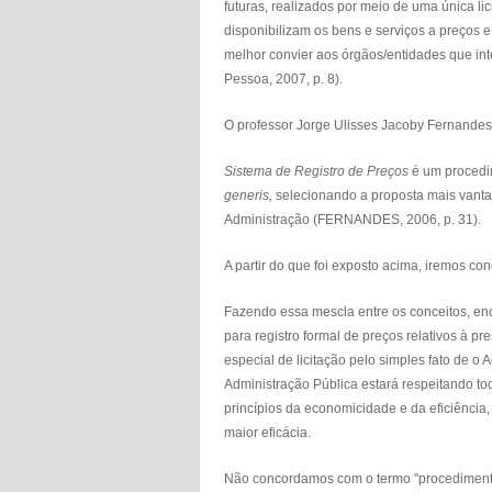
futuras, realizados por meio de uma única 
disponibilizam os bens e serviços a preços e
melhor convier aos órgãos/entidades que inte
Pessoa, 2007, p. 8).
O professor Jorge Ulisses Jacoby Fernandes
Sistema de Registro de Preços
é um procedim
generis,
selecionando a proposta mais vantaj
Administração (FERNANDES, 2006, p. 31).
A partir do que foi exposto acima, iremos co
Fazendo essa mescla entre os conceitos, en
para registro formal de preços relativos à p
especial de licitação pelo simples fato de o
Administração Pública estará respeitando tod
princípios da economicidade e da eficiência
maior eficácia.
Não concordamos com o termo "procedimento e