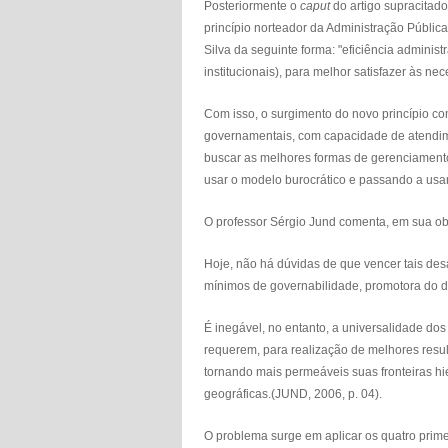
Posteriormente o
caput
do artigo supracitad
princípio norteador da Administração Pública, 
Silva da seguinte forma: "eficiência adminis
institucionais), para melhor satisfazer às n
Com isso, o surgimento do novo princípio c
governamentais, com capacidade de atendimen
buscar as melhores formas de gerenciamento
usar o modelo burocrático e passando a usar
O professor Sérgio Jund comenta, em sua ob
Hoje, não há dúvidas de que vencer tais des
mínimos de governabilidade, promotora do 
É inegável, no entanto, a universalidade dos
requerem, para realização de melhores resulta
tornando mais permeáveis suas fronteiras hier
geográficas.(JUND, 2006, p. 04).
O problema surge em aplicar os quatro prime