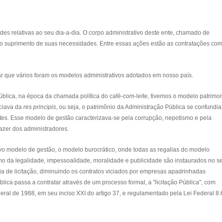
des relativas ao seu dia-a-dia. O corpo administrativo deste ente, chamado de
 o suprimento de suas necessidades. Entre essas ações estão as contratações co
r que vários foram os modelos administrativos adotados em nosso país.
blica, na época da chamada política do café-com-leite, tivemos o modelo patrimon
nciava da
res principis
, ou seja, o patrimônio da Administração Pública se confundi
tes. Esse modelo de gestão caracterizava-se pela corrupção, nepotismo e pela
razer dos administradores.
 modelo de gestão, o modelo burocrático, onde todas as regalias do modelo
omo da legalidade, impessoalidade, moralidade e publicidade são instaurados no s
ia de licitação, diminuindo os contratos viciados por empresas apadrinhadas
blica passa a contratar através de um processo formal, a "licitação Pública", com
deral de 1988, em seu inciso XXI do artigo 37, e regulamentado pela Lei Federal 8