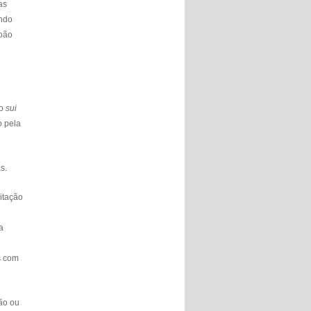
as
ando
João
ão
sui
o pela
s.
itação
a
s com
gão ou