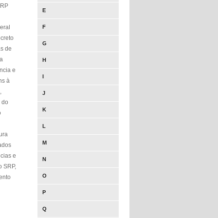
 SRP
E
eral
F
ecreto
G
as de
sa
H
ncia e
I
ns à
,
J
s do
K
o
L
ura
M
ados
cias e
N
o SRP,
O
ento
P
Q