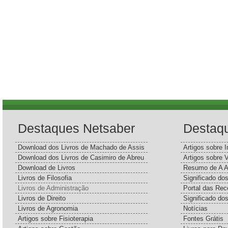
Destaques Netsaber
Destaq
Download dos Livros de Machado de Assis
Artigos sobre I
Download dos Livros de Casimiro de Abreu
Artigos sobre 
Download de Livros
Resumo de A A
Livros de Filosofia
Significado d
Livros de Administração
Portal das Rec
Livros de Direito
Significado do
Livros de Agronomia
Notícias
Artigos sobre Fisioterapia
Fontes Grátis