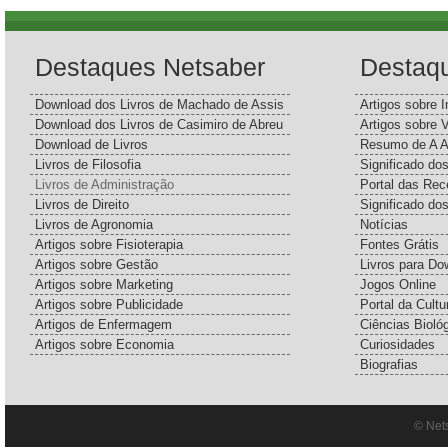
Destaques Netsaber
Destaq
Download dos Livros de Machado de Assis
Artigos sobre I
Download dos Livros de Casimiro de Abreu
Artigos sobre 
Download de Livros
Resumo de A A
Livros de Filosofia
Significado d
Livros de Administração
Portal das Rec
Livros de Direito
Significado do
Livros de Agronomia
Notícias
Artigos sobre Fisioterapia
Fontes Grátis
Artigos sobre Gestão
Livros para Do
Artigos sobre Marketing
Jogos Online
Artigos sobre Publicidade
Portal da Cultu
Artigos de Enfermagem
Ciências Bioló
Artigos sobre Economia
Curiosidades
Biografias
© Net